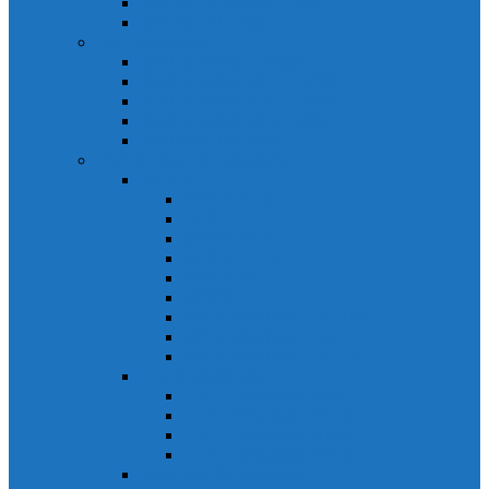
Biến tần Mitsubishi D700
Biến tần FR-F700
HMI Mitsubishi
HMI Mitsubishi E1000
HMI Mitsubishi GOT-A900
HMI Mitsubishi GOT-F900
HMI Mitsubishi GOT1000
Mitsubishi IPC1000
Thiết bị đóng cắt mitsubishi
MCCB
MCCB NF-C
MCCB NF-S
MCCB NF-C
MCCB NF-H
MCCB NF-S
MCCB NF-U
MCB Mitsubishi BH-D10
MCB Mitsubishi BH-D6
MCB Mitsubishi BH-DN
ELCB Mitsubishi
ELCB Mitsubishi NV-C
ELCB Mitsubishi NV-H
ELCB Mitsubishi NV-S
ELCB Mitsubishi NV-U
Khởi động từ Mitsubishi