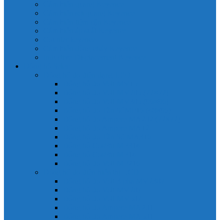
Cảm biến quang Keyence
Cảm biến sợi quang Keyence
Cảm biến tiệm cận Keyence
Cảm biến áp suất Keyence
Counter keyence
Cảm biến dòng chảy Keyence
Inductive Displacement Keyence
Đồng hồ Selec
Đồng hồ đo điện dạng LED
Đồng hồ đo Volt MV15
Đồng hồ đo Volt MV205 (72×72)
Đồng hồ đo Volt MV305 (96×96)
Đồng hồ đo Tần SốMF16 (48×96)
Đồng hồ đo Ampere MA202 (72×72)
Đồng hồ đo Ampere MA12
Đồng hồ đo Tần Số MA316
Đồng hồ CosPhi MP314
Đồng hồ CosPhi MP14
Đồng hồ đo Volt MF216
Đồng hồ đo điện hiển thị LCD
Đồng hồ đo Volt 3 pha MV2307
Đồng hồ đo Volt MV207
Đồng hồ đo Volt MV507
Đồng hồ đo Ampere MA201
Đồng hồ đo Ampere MA501