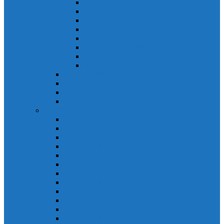
Khởi động từ S-N
Khởi động từ SD-N
Khởi động từ SL-2xN
Khởi động từ US-N
Khởi động từ VMC
Relay nhiệt Mitsubishi
Relay nhiệt Mitsubishi ET-N
Relay nhiệt Mitsubishi TH-N
ACB Mitsubishi AE-SW
RCBO Mitsubishi BV-DN
RCCB Mitsubishi BV-D
VCB Mitsubishi VPR
PLC Mitsubishi FX Series
PLC Mitsubishi FX1S
PLC Mitsubishi FX1N
PLC Mitsubishi FX2N
PLC Mitsubishi FX2NC
PLC Mitsubishi FX3G
PLC Mitsubishi FX3U
PLC Mitsubishi FX Special
PLC Mitsubishi FX Accessories
PLC Mitsubishi FX Extension
PLC Mitsubishi FX Communication
PLC Mitsubishi FX3UC
PLC Mitsubishi Modular