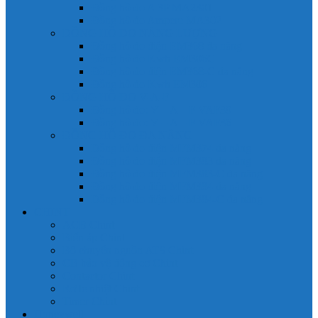
Đồng hồ đo A 3P MA2301
Đồng hồ đo Ampere MA302
ĐỒNG HỒ ĐO NĂNG LƯỢNG
Đồng hồ đo điện EM368 đa năng
Đồng hồ đo Kwh EM306C
Đồng hồ đo điện EM368-C đa năng
Đồng hồ đo Kwh EM306
ĐỒNG HỒ ĐO V-A-F
Đồng hồ đo: V – A – F VAF39
Đồng hồ đo: V – A – F VAF36
ĐỒNG HỒ ĐO ĐA NĂNG
Đồng hồ đo điện MFM374 đa năng
Đồng hồ đo điện MFM383 đa năng
Đồng hồ đo điện MFM383-C đa năng
Đồng hồ đo điện MFM384 đa năng
Đồng hồ đo điện MFM384-C đa năng
CHINT
ACB Chint
Biến áp Chint
Bộ chuyển nguồn ATS Chint
CB bảo vệ động cơ Chint
Contactor Chint
Rơ le nhiệt Chint
Timer Chint
Honeywell