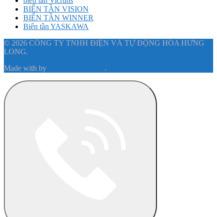
biến tần Vicruns
BIẾN TẦN VISION
BIẾN TẦN WINNER
Biến tần YASKAWA
© 2026 CÔNG TY TNHH ĐIỆN VÀ TỰ ĐỘNG HÓA HƯNG
LONG.
Made with
by
Graphene Themes
.