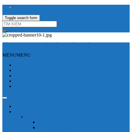
Toggle search form
CÔNG TY TNHH ĐIỆN VÀ TỰ ĐỘNG HÓA HƯNG LONG
MENU
MENU
Trang Chủ
Giới thiệu
Sửa Biến tần
Hình Ảnh
Liên hệ
Shop - sản phẩm
Mitsubishi
Biến tần mitsubishi
Biến tần FR-E700
Biến tần FR-A700