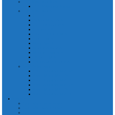
PLC Mitsubishi Micro
PLC Mitsubishi Anpha2
PLC Mitsubishi A
CPU A
Battery Memory A
CC-Link module A
Connector A
Input - Output unit A
Input Unit A
Main Base A
Module Analog A
Module Position A
Output Unit A
Temperature module A
Servo Mitsubishi
Servo Amplifier MR-J2S
Servo Motor MR-J2S
Servo Amplifier MR-J3
Servo Amplifier MR-J2S
Servo Motor MR-J2S
Servo Amplifier MR-J3
Keyence
Cảm biến vùng Keyence
Cảm biến Laser Keyence
Cảm biến màu Keyence