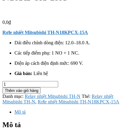
0,0
₫
Rơle nhiệt
Mitsubishi
TH-N18KPCX-15A
Dải điều chỉnh dòng điện: 12.0–18.0 A.
Các tiếp điểm phụ: 1 NO + 1 NC.
Điện áp cách điện định mức: 690 V.
Giá bán:
Liên hệ
Rơle
nhiệt
Thêm vào giỏ hàng
Mitsubishi
Danh mục:
Relay nhiệt Mitsubishi TH-N
Thẻ:
Relay nhiệt
TH-
Mitsubishi TH-N
,
Rơle nhiệt Mitsubishi TH-N18KPCX-15A
N18KPCX-
15A
Mô tả
số
lượng
Mô tả