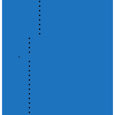
Khởi động từ S-N
Khởi động từ SD-N
Khởi động từ SL-2xN
Khởi động từ US-N
Khởi động từ VMC
Relay nhiệt Mitsubishi
Relay nhiệt Mitsubishi ET-N
Relay nhiệt Mitsubishi TH-N
ACB Mitsubishi AE-SW
RCBO Mitsubishi BV-DN
RCCB Mitsubishi BV-D
VCB Mitsubishi VPR
PLC Mitsubishi FX Series
PLC Mitsubishi FX1S
PLC Mitsubishi FX1N
PLC Mitsubishi FX2N
PLC Mitsubishi FX2NC
PLC Mitsubishi FX3G
PLC Mitsubishi FX3U
PLC Mitsubishi FX Special
PLC Mitsubishi FX Accessories
PLC Mitsubishi FX Extension
PLC Mitsubishi FX Communication
PLC Mitsubishi FX3UC
PLC Mitsubishi Modular