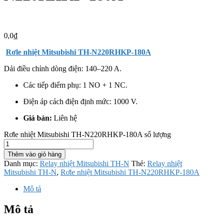
0,0
₫
Rơle nhiệt
Mitsubishi
TH-N220RHKP-180A
Dải điều chỉnh dòng điện: 140–220 A.
Các tiếp điểm phụ: 1 NO + 1 NC.
Điện áp cách điện định mức: 1000 V.
Giá bán:
Liên hệ
Rơle nhiệt Mitsubishi TH-N220RHKP-180A số lượng
Thêm vào giỏ hàng
Danh mục:
Relay nhiệt Mitsubishi TH-N
Thẻ:
Relay nhiệt
Mitsubishi TH-N
,
Rơle nhiệt Mitsubishi TH-N220RHKP-180A
Mô tả
Mô tả