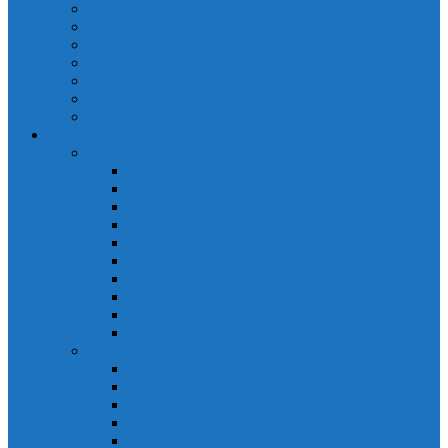
Cảm biến quang Keyence
Cảm biến sợi quang Keyence
Cảm biến tiệm cận Keyence
Cảm biến áp suất Keyence
Counter keyence
Cảm biến dòng chảy Keyence
Inductive Displacement Keyence
Đồng hồ Selec
Đồng hồ đo điện dạng LED
Đồng hồ đo Volt MV15
Đồng hồ đo Volt MV205 (72×72)
Đồng hồ đo Volt MV305 (96×96)
Đồng hồ đo Tần SốMF16 (48×96)
Đồng hồ đo Ampere MA202 (72×72)
Đồng hồ đo Ampere MA12
Đồng hồ đo Tần Số MA316
Đồng hồ CosPhi MP314
Đồng hồ CosPhi MP14
Đồng hồ đo Volt MF216
Đồng hồ đo điện hiển thị LCD
Đồng hồ đo Volt 3 pha MV2307
Đồng hồ đo Volt MV207
Đồng hồ đo Volt MV507
Đồng hồ đo Ampere MA201
Đồng hồ đo Ampere MA501