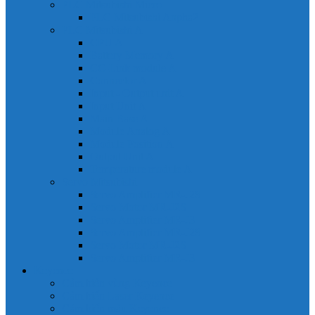
PLC Mitsubishi Micro
PLC Mitsubishi Anpha2
PLC Mitsubishi A
CPU A
Battery Memory A
CC-Link module A
Connector A
Input - Output unit A
Input Unit A
Main Base A
Module Analog A
Module Position A
Output Unit A
Temperature module A
Servo Mitsubishi
Servo Amplifier MR-J2S
Servo Motor MR-J2S
Servo Amplifier MR-J3
Servo Amplifier MR-J2S
Servo Motor MR-J2S
Servo Amplifier MR-J3
Keyence
Cảm biến vùng Keyence
Cảm biến Laser Keyence
Cảm biến màu Keyence