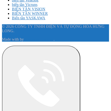
biến tần Veikong
biến tần Vicruns
BIẾN TẦN VISION
BIẾN TẦN WINNER
Biến tần YASKAWA
© 2026 CÔNG TY TNHH ĐIỆN VÀ TỰ ĐỘNG HÓA HƯNG
LONG.
Made with
by
Graphene Themes
.