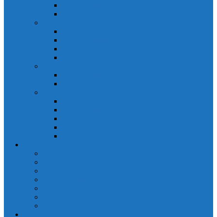
Đồng hồ đo A 3P MA2301
Đồng hồ đo Ampere MA302
ĐỒNG HỒ ĐO NĂNG LƯỢNG
Đồng hồ đo điện EM368 đa năng
Đồng hồ đo Kwh EM306C
Đồng hồ đo điện EM368-C đa năng
Đồng hồ đo Kwh EM306
ĐỒNG HỒ ĐO V-A-F
Đồng hồ đo: V – A – F VAF39
Đồng hồ đo: V – A – F VAF36
ĐỒNG HỒ ĐO ĐA NĂNG
Đồng hồ đo điện MFM374 đa năng
Đồng hồ đo điện MFM383 đa năng
Đồng hồ đo điện MFM383-C đa năng
Đồng hồ đo điện MFM384 đa năng
Đồng hồ đo điện MFM384-C đa năng
CHINT
ACB Chint
Biến áp Chint
Bộ chuyển nguồn ATS Chint
CB bảo vệ động cơ Chint
Contactor Chint
Rơ le nhiệt Chint
Timer Chint
Honeywell