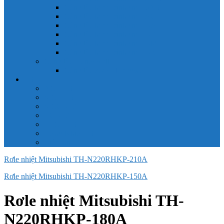
Công tắc hành trình snap 6AS
Công tắc hành trình snap AC
Công tắc hành trình snap BA
Công tắc hành trình snap BE
Công tắc hành trình snap BM
Công tắc hành trình snap BZ
Công tắc Honeywell
Công tắc xoay Honeywell
LS
ACB LS
MCB LS
MCCB LS
RCB LS
ELCB LS
Relay Nhiệt LS
Biến tần LS
Rơle nhiệt Mitsubishi TH-N220RHKP-210A
Rơle nhiệt Mitsubishi TH-N220RHKP-150A
Rơle nhiệt Mitsubishi TH-
N220RHKP-180A