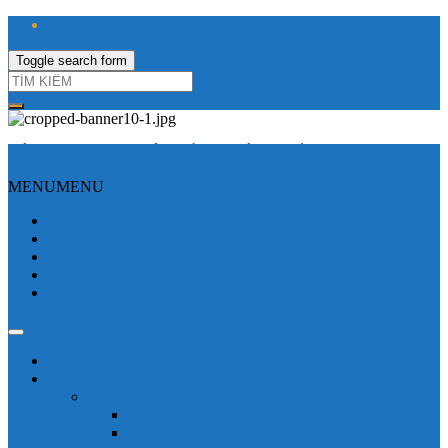
Toggle search form
CÔNG TY TNHH ĐIỆN VÀ TỰ ĐỘNG HÓA HƯNG LONG
MENU
MENU
Trang Chủ
Giới thiệu
Sửa Biến tần
Hình Ảnh
Liên hệ
Shop - sản phẩm
Mitsubishi
Biến tần mitsubishi
Biến tần FR-E700
Biến tần FR-A700