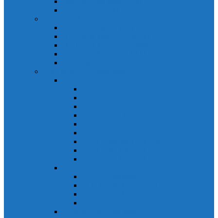
Biến tần Mitsubishi D700
Biến tần FR-F700
HMI Mitsubishi
HMI Mitsubishi E1000
HMI Mitsubishi GOT-A900
HMI Mitsubishi GOT-F900
HMI Mitsubishi GOT1000
Mitsubishi IPC1000
Thiết bị đóng cắt mitsubishi
MCCB
MCCB NF-C
MCCB NF-S
MCCB NF-C
MCCB NF-H
MCCB NF-S
MCCB NF-U
MCB Mitsubishi BH-D10
MCB Mitsubishi BH-D6
MCB Mitsubishi BH-DN
ELCB Mitsubishi
ELCB Mitsubishi NV-C
ELCB Mitsubishi NV-H
ELCB Mitsubishi NV-S
ELCB Mitsubishi NV-U
Khởi động từ Mitsubishi