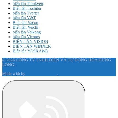
biến tần Thinkvert
Biến tần Toshiba
biến tần Tverter
biến tần V&T
Biến tần Vacon
Biến tần Veichi
biến tần Veikong
biến tần Vicruns
BIẾN TẦN VISION
BIẾN TẦN WINNER
Biến tần YASKAWA
© 2026 CÔNG TY TNHH ĐIỆN VÀ TỰ ĐỘNG HÓA HƯNG
LONG.
Made with
by
Graphene Themes
.