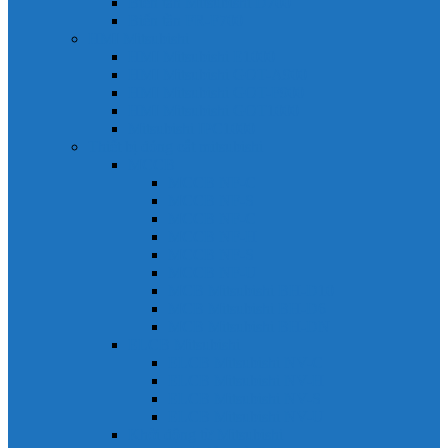
Biến tần Mitsubishi D700
Biến tần FR-F700
HMI Mitsubishi
HMI Mitsubishi E1000
HMI Mitsubishi GOT-A900
HMI Mitsubishi GOT-F900
HMI Mitsubishi GOT1000
Mitsubishi IPC1000
Thiết bị đóng cắt mitsubishi
MCCB
MCCB NF-C
MCCB NF-S
MCCB NF-C
MCCB NF-H
MCCB NF-S
MCCB NF-U
MCB Mitsubishi BH-D10
MCB Mitsubishi BH-D6
MCB Mitsubishi BH-DN
ELCB Mitsubishi
ELCB Mitsubishi NV-C
ELCB Mitsubishi NV-H
ELCB Mitsubishi NV-S
ELCB Mitsubishi NV-U
Khởi động từ Mitsubishi