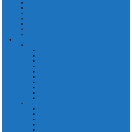
Cảm biến quang Keyence
Cảm biến sợi quang Keyence
Cảm biến tiệm cận Keyence
Cảm biến áp suất Keyence
Counter keyence
Cảm biến dòng chảy Keyence
Inductive Displacement Keyence
Đồng hồ Selec
Đồng hồ đo điện dạng LED
Đồng hồ đo Volt MV15
Đồng hồ đo Volt MV205 (72×72)
Đồng hồ đo Volt MV305 (96×96)
Đồng hồ đo Tần SốMF16 (48×96)
Đồng hồ đo Ampere MA202 (72×72)
Đồng hồ đo Ampere MA12
Đồng hồ đo Tần Số MA316
Đồng hồ CosPhi MP314
Đồng hồ CosPhi MP14
Đồng hồ đo Volt MF216
Đồng hồ đo điện hiển thị LCD
Đồng hồ đo Volt 3 pha MV2307
Đồng hồ đo Volt MV207
Đồng hồ đo Volt MV507
Đồng hồ đo Ampere MA201
Đồng hồ đo Ampere MA501