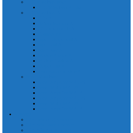
PLC Mitsubishi Micro
PLC Mitsubishi Anpha2
PLC Mitsubishi A
CPU A
Battery Memory A
CC-Link module A
Connector A
Input - Output unit A
Input Unit A
Main Base A
Module Analog A
Module Position A
Output Unit A
Temperature module A
Servo Mitsubishi
Servo Amplifier MR-J2S
Servo Motor MR-J2S
Servo Amplifier MR-J3
Servo Amplifier MR-J2S
Servo Motor MR-J2S
Servo Amplifier MR-J3
Keyence
Cảm biến vùng Keyence
Cảm biến Laser Keyence
Cảm biến màu Keyence