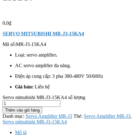
0,0
₫
SERVO MITSUBISHI MR-J3-15KA4
Mã số:
MR-J3-15KA4
Loại: servo amplifier
.
AC servo amplifier đa năng.
Điện áp cung cấp: 3 pha 380-480V 50/60Hz
Giá bán:
Liên hệ
Servo mitsubishi MR-J3-15KA4 số lượng
Thêm vào giỏ hàng
Danh mục:
Servo Amplifier MR-J3
Thẻ:
Servo Amplifier MR-J3
,
Servo mitsubishi MR-J3-15KA4
Mô tả