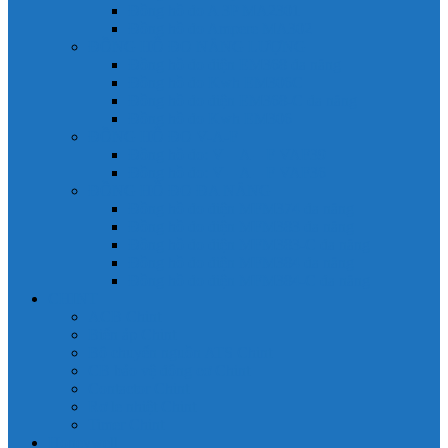
Đồng hồ đo A 3P MA2301
Đồng hồ đo Ampere MA302
ĐỒNG HỒ ĐO NĂNG LƯỢNG
Đồng hồ đo điện EM368 đa năng
Đồng hồ đo Kwh EM306C
Đồng hồ đo điện EM368-C đa năng
Đồng hồ đo Kwh EM306
ĐỒNG HỒ ĐO V-A-F
Đồng hồ đo: V – A – F VAF39
Đồng hồ đo: V – A – F VAF36
ĐỒNG HỒ ĐO ĐA NĂNG
Đồng hồ đo điện MFM374 đa năng
Đồng hồ đo điện MFM383 đa năng
Đồng hồ đo điện MFM383-C đa năng
Đồng hồ đo điện MFM384 đa năng
Đồng hồ đo điện MFM384-C đa năng
CHINT
ACB Chint
Biến áp Chint
Bộ chuyển nguồn ATS Chint
CB bảo vệ động cơ Chint
Contactor Chint
Rơ le nhiệt Chint
Timer Chint
Honeywell