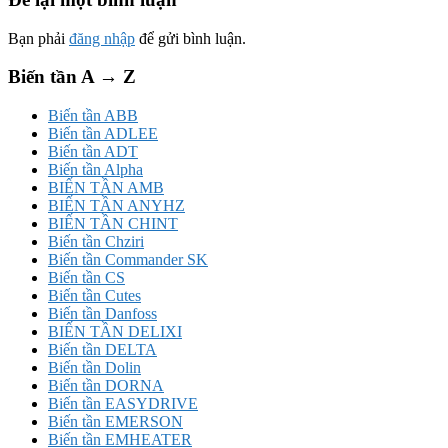
Bạn phải
đăng nhập
để gửi bình luận.
Biến tần A → Z
Biến tần ABB
Biến tần ADLEE
Biến tần ADT
Biến tần Alpha
BIẾN TẦN AMB
BIẾN TẦN ANYHZ
BIẾN TẦN CHINT
Biến tần Chziri
Biến tần Commander SK
Biến tần CS
Biến tần Cutes
Biến tần Danfoss
BIẾN TẦN DELIXI
Biến tần DELTA
Biến tần Dolin
Biến tần DORNA
Biến tần EASYDRIVE
Biến tần EMERSON
Biến tần EMHEATER