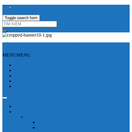
Toggle search form
CÔNG TY TNHH ĐIỆN VÀ TỰ ĐỘNG HÓA HƯNG LONG
MENU
MENU
Trang Chủ
Giới thiệu
Sửa Biến tần
Hình Ảnh
Liên hệ
Shop - sản phẩm
Mitsubishi
Biến tần mitsubishi
Biến tần FR-E700
Biến tần FR-A700