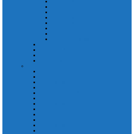
Khởi động từ S-N
Khởi động từ SD-N
Khởi động từ SL-2xN
Khởi động từ US-N
Khởi động từ VMC
Relay nhiệt Mitsubishi
Relay nhiệt Mitsubishi ET-N
Relay nhiệt Mitsubishi TH-N
ACB Mitsubishi AE-SW
RCBO Mitsubishi BV-DN
RCCB Mitsubishi BV-D
VCB Mitsubishi VPR
PLC Mitsubishi FX Series
PLC Mitsubishi FX1S
PLC Mitsubishi FX1N
PLC Mitsubishi FX2N
PLC Mitsubishi FX2NC
PLC Mitsubishi FX3G
PLC Mitsubishi FX3U
PLC Mitsubishi FX Special
PLC Mitsubishi FX Accessories
PLC Mitsubishi FX Extension
PLC Mitsubishi FX Communication
PLC Mitsubishi FX3UC
PLC Mitsubishi Modular