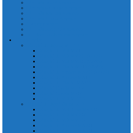
Cảm biến quang Keyence
Cảm biến sợi quang Keyence
Cảm biến tiệm cận Keyence
Cảm biến áp suất Keyence
Counter keyence
Cảm biến dòng chảy Keyence
Inductive Displacement Keyence
Đồng hồ Selec
Đồng hồ đo điện dạng LED
Đồng hồ đo Volt MV15
Đồng hồ đo Volt MV205 (72×72)
Đồng hồ đo Volt MV305 (96×96)
Đồng hồ đo Tần SốMF16 (48×96)
Đồng hồ đo Ampere MA202 (72×72)
Đồng hồ đo Ampere MA12
Đồng hồ đo Tần Số MA316
Đồng hồ CosPhi MP314
Đồng hồ CosPhi MP14
Đồng hồ đo Volt MF216
Đồng hồ đo điện hiển thị LCD
Đồng hồ đo Volt 3 pha MV2307
Đồng hồ đo Volt MV207
Đồng hồ đo Volt MV507
Đồng hồ đo Ampere MA201
Đồng hồ đo Ampere MA501