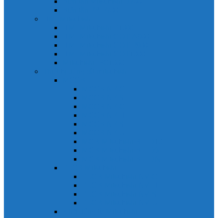
Biến tần Mitsubishi D700
Biến tần FR-F700
HMI Mitsubishi
HMI Mitsubishi E1000
HMI Mitsubishi GOT-A900
HMI Mitsubishi GOT-F900
HMI Mitsubishi GOT1000
Mitsubishi IPC1000
Thiết bị đóng cắt mitsubishi
MCCB
MCCB NF-C
MCCB NF-S
MCCB NF-C
MCCB NF-H
MCCB NF-S
MCCB NF-U
MCB Mitsubishi BH-D10
MCB Mitsubishi BH-D6
MCB Mitsubishi BH-DN
ELCB Mitsubishi
ELCB Mitsubishi NV-C
ELCB Mitsubishi NV-H
ELCB Mitsubishi NV-S
ELCB Mitsubishi NV-U
Khởi động từ Mitsubishi