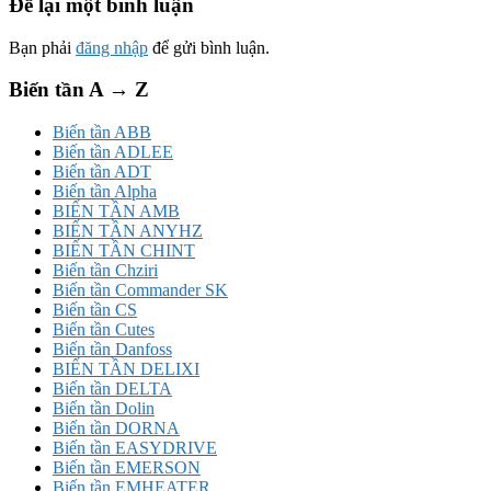
Để lại một bình luận
Bạn phải
đăng nhập
để gửi bình luận.
Biến tần A → Z
Biến tần ABB
Biến tần ADLEE
Biến tần ADT
Biến tần Alpha
BIẾN TẦN AMB
BIẾN TẦN ANYHZ
BIẾN TẦN CHINT
Biến tần Chziri
Biến tần Commander SK
Biến tần CS
Biến tần Cutes
Biến tần Danfoss
BIẾN TẦN DELIXI
Biến tần DELTA
Biến tần Dolin
Biến tần DORNA
Biến tần EASYDRIVE
Biến tần EMERSON
Biến tần EMHEATER