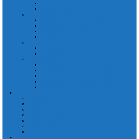
Đồng hồ đo A 3P MA2301
Đồng hồ đo Ampere MA302
ĐỒNG HỒ ĐO NĂNG LƯỢNG
Đồng hồ đo điện EM368 đa năng
Đồng hồ đo Kwh EM306C
Đồng hồ đo điện EM368-C đa năng
Đồng hồ đo Kwh EM306
ĐỒNG HỒ ĐO V-A-F
Đồng hồ đo: V – A – F VAF39
Đồng hồ đo: V – A – F VAF36
ĐỒNG HỒ ĐO ĐA NĂNG
Đồng hồ đo điện MFM374 đa năng
Đồng hồ đo điện MFM383 đa năng
Đồng hồ đo điện MFM383-C đa năng
Đồng hồ đo điện MFM384 đa năng
Đồng hồ đo điện MFM384-C đa năng
CHINT
ACB Chint
Biến áp Chint
Bộ chuyển nguồn ATS Chint
CB bảo vệ động cơ Chint
Contactor Chint
Rơ le nhiệt Chint
Timer Chint
Honeywell