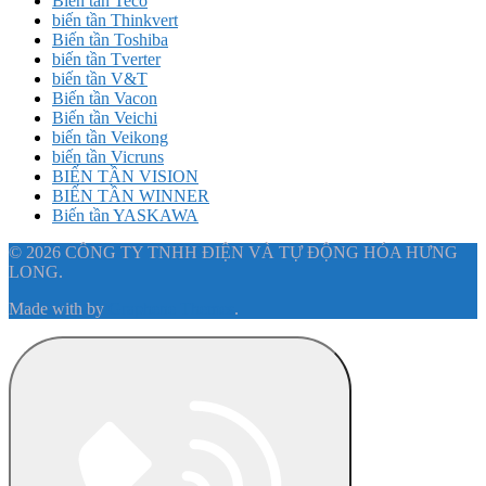
Biến tần Teco
biến tần Thinkvert
Biến tần Toshiba
biến tần Tverter
biến tần V&T
Biến tần Vacon
Biến tần Veichi
biến tần Veikong
biến tần Vicruns
BIẾN TẦN VISION
BIẾN TẦN WINNER
Biến tần YASKAWA
© 2026 CÔNG TY TNHH ĐIỆN VÀ TỰ ĐỘNG HÓA HƯNG
LONG.
Made with
by
Graphene Themes
.