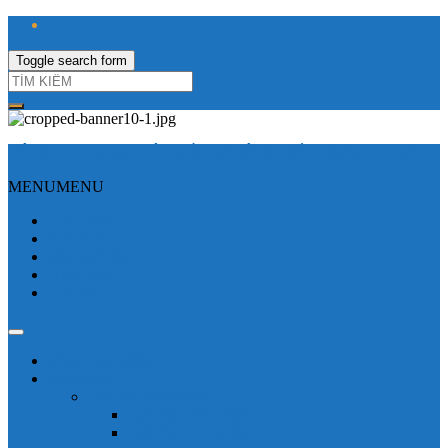
Toggle search form
CÔNG TY TNHH ĐIỆN VÀ TỰ ĐỘNG HÓA HƯNG LONG
MENU
MENU
Trang Chủ
Giới thiệu
Sửa Biến tần
Hình Ảnh
Liên hệ
Shop - sản phẩm
Mitsubishi
Biến tần mitsubishi
Biến tần FR-E700
Biến tần FR-A700