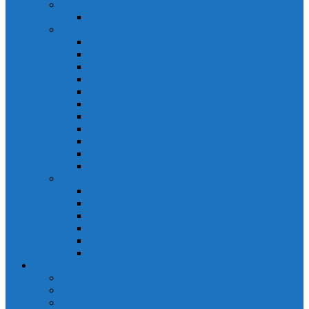
PLC Mitsubishi Micro
PLC Mitsubishi Anpha2
PLC Mitsubishi A
CPU A
Battery Memory A
CC-Link module A
Connector A
Input - Output unit A
Input Unit A
Main Base A
Module Analog A
Module Position A
Output Unit A
Temperature module A
Servo Mitsubishi
Servo Amplifier MR-J2S
Servo Motor MR-J2S
Servo Amplifier MR-J3
Servo Amplifier MR-J2S
Servo Motor MR-J2S
Servo Amplifier MR-J3
Keyence
Cảm biến vùng Keyence
Cảm biến Laser Keyence
Cảm biến màu Keyence