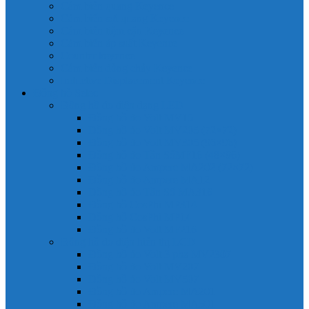
Cảm biến quang Keyence
Cảm biến sợi quang Keyence
Cảm biến tiệm cận Keyence
Cảm biến áp suất Keyence
Counter keyence
Cảm biến dòng chảy Keyence
Inductive Displacement Keyence
Đồng hồ Selec
Đồng hồ đo điện dạng LED
Đồng hồ đo Volt MV15
Đồng hồ đo Volt MV205 (72×72)
Đồng hồ đo Volt MV305 (96×96)
Đồng hồ đo Tần SốMF16 (48×96)
Đồng hồ đo Ampere MA202 (72×72)
Đồng hồ đo Ampere MA12
Đồng hồ đo Tần Số MA316
Đồng hồ CosPhi MP314
Đồng hồ CosPhi MP14
Đồng hồ đo Volt MF216
Đồng hồ đo điện hiển thị LCD
Đồng hồ đo Volt 3 pha MV2307
Đồng hồ đo Volt MV207
Đồng hồ đo Volt MV507
Đồng hồ đo Ampere MA201
Đồng hồ đo Ampere MA501