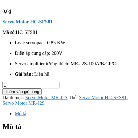
0,0
₫
Servo Motor HC-SFS81
Mã số:
HC-SFS81
Loại: servopack 0.85 KW
Điện áp cung cấp: 200V
Servo amplifier tương thích: MR-J2S-100A/B/CP/CL
Giá bán:
Liên hệ
Servo
Motor
Thêm vào giỏ hàng
HC-
Danh mục:
Servo Motor MR-J2S
Thẻ:
Servo Motor HC-SFS81
,
SFS81
Servo Motor MR-J2S
số
lượng
Mô tả
Mô tả