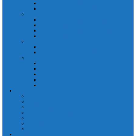
Đồng hồ đo A 3P MA2301
Đồng hồ đo Ampere MA302
ĐỒNG HỒ ĐO NĂNG LƯỢNG
Đồng hồ đo điện EM368 đa năng
Đồng hồ đo Kwh EM306C
Đồng hồ đo điện EM368-C đa năng
Đồng hồ đo Kwh EM306
ĐỒNG HỒ ĐO V-A-F
Đồng hồ đo: V – A – F VAF39
Đồng hồ đo: V – A – F VAF36
ĐỒNG HỒ ĐO ĐA NĂNG
Đồng hồ đo điện MFM374 đa năng
Đồng hồ đo điện MFM383 đa năng
Đồng hồ đo điện MFM383-C đa năng
Đồng hồ đo điện MFM384 đa năng
Đồng hồ đo điện MFM384-C đa năng
CHINT
ACB Chint
Biến áp Chint
Bộ chuyển nguồn ATS Chint
CB bảo vệ động cơ Chint
Contactor Chint
Rơ le nhiệt Chint
Timer Chint
Honeywell