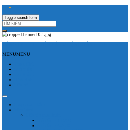
Toggle search form
CÔNG TY TNHH ĐIỆN VÀ TỰ ĐỘNG HÓA HƯNG LONG
MENU
MENU
Trang Chủ
Giới thiệu
Sửa Biến tần
Hình Ảnh
Liên hệ
Shop - sản phẩm
Mitsubishi
Biến tần mitsubishi
Biến tần FR-E700
Biến tần FR-A700