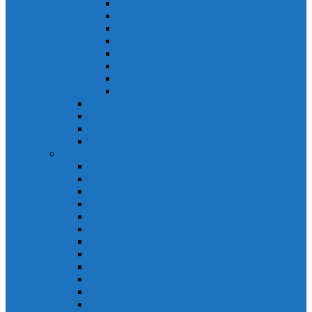
Khởi động từ S-N
Khởi động từ SD-N
Khởi động từ SL-2xN
Khởi động từ US-N
Khởi động từ VMC
Relay nhiệt Mitsubishi
Relay nhiệt Mitsubishi ET-N
Relay nhiệt Mitsubishi TH-N
ACB Mitsubishi AE-SW
RCBO Mitsubishi BV-DN
RCCB Mitsubishi BV-D
VCB Mitsubishi VPR
PLC Mitsubishi FX Series
PLC Mitsubishi FX1S
PLC Mitsubishi FX1N
PLC Mitsubishi FX2N
PLC Mitsubishi FX2NC
PLC Mitsubishi FX3G
PLC Mitsubishi FX3U
PLC Mitsubishi FX Special
PLC Mitsubishi FX Accessories
PLC Mitsubishi FX Extension
PLC Mitsubishi FX Communication
PLC Mitsubishi FX3UC
PLC Mitsubishi Modular