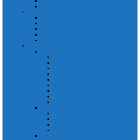
Biến tần Mitsubishi D700
Biến tần FR-F700
HMI Mitsubishi
HMI Mitsubishi E1000
HMI Mitsubishi GOT-A900
HMI Mitsubishi GOT-F900
HMI Mitsubishi GOT1000
Mitsubishi IPC1000
Thiết bị đóng cắt mitsubishi
MCCB
MCCB NF-C
MCCB NF-S
MCCB NF-C
MCCB NF-H
MCCB NF-S
MCCB NF-U
MCB Mitsubishi BH-D10
MCB Mitsubishi BH-D6
MCB Mitsubishi BH-DN
ELCB Mitsubishi
ELCB Mitsubishi NV-C
ELCB Mitsubishi NV-H
ELCB Mitsubishi NV-S
ELCB Mitsubishi NV-U
Khởi động từ Mitsubishi