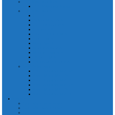
PLC Mitsubishi Micro
PLC Mitsubishi Anpha2
PLC Mitsubishi A
CPU A
Battery Memory A
CC-Link module A
Connector A
Input - Output unit A
Input Unit A
Main Base A
Module Analog A
Module Position A
Output Unit A
Temperature module A
Servo Mitsubishi
Servo Amplifier MR-J2S
Servo Motor MR-J2S
Servo Amplifier MR-J3
Servo Amplifier MR-J2S
Servo Motor MR-J2S
Servo Amplifier MR-J3
Keyence
Cảm biến vùng Keyence
Cảm biến Laser Keyence
Cảm biến màu Keyence