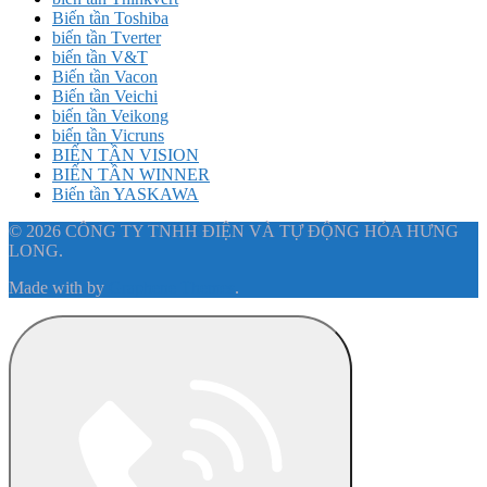
Biến tần Toshiba
biến tần Tverter
biến tần V&T
Biến tần Vacon
Biến tần Veichi
biến tần Veikong
biến tần Vicruns
BIẾN TẦN VISION
BIẾN TẦN WINNER
Biến tần YASKAWA
© 2026 CÔNG TY TNHH ĐIỆN VÀ TỰ ĐỘNG HÓA HƯNG
LONG.
Made with
by
Graphene Themes
.