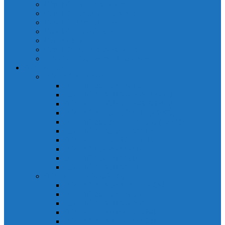
Cảm biến quang Keyence
Cảm biến sợi quang Keyence
Cảm biến tiệm cận Keyence
Cảm biến áp suất Keyence
Counter keyence
Cảm biến dòng chảy Keyence
Inductive Displacement Keyence
Đồng hồ Selec
Đồng hồ đo điện dạng LED
Đồng hồ đo Volt MV15
Đồng hồ đo Volt MV205 (72×72)
Đồng hồ đo Volt MV305 (96×96)
Đồng hồ đo Tần SốMF16 (48×96)
Đồng hồ đo Ampere MA202 (72×72)
Đồng hồ đo Ampere MA12
Đồng hồ đo Tần Số MA316
Đồng hồ CosPhi MP314
Đồng hồ CosPhi MP14
Đồng hồ đo Volt MF216
Đồng hồ đo điện hiển thị LCD
Đồng hồ đo Volt 3 pha MV2307
Đồng hồ đo Volt MV207
Đồng hồ đo Volt MV507
Đồng hồ đo Ampere MA201
Đồng hồ đo Ampere MA501