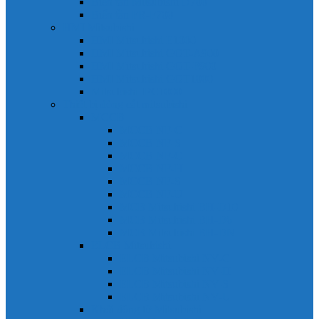
Biến tần Mitsubishi D700
Biến tần FR-F700
HMI Mitsubishi
HMI Mitsubishi E1000
HMI Mitsubishi GOT-A900
HMI Mitsubishi GOT-F900
HMI Mitsubishi GOT1000
Mitsubishi IPC1000
Thiết bị đóng cắt mitsubishi
MCCB
MCCB NF-C
MCCB NF-S
MCCB NF-C
MCCB NF-H
MCCB NF-S
MCCB NF-U
MCB Mitsubishi BH-D10
MCB Mitsubishi BH-D6
MCB Mitsubishi BH-DN
ELCB Mitsubishi
ELCB Mitsubishi NV-C
ELCB Mitsubishi NV-H
ELCB Mitsubishi NV-S
ELCB Mitsubishi NV-U
Khởi động từ Mitsubishi