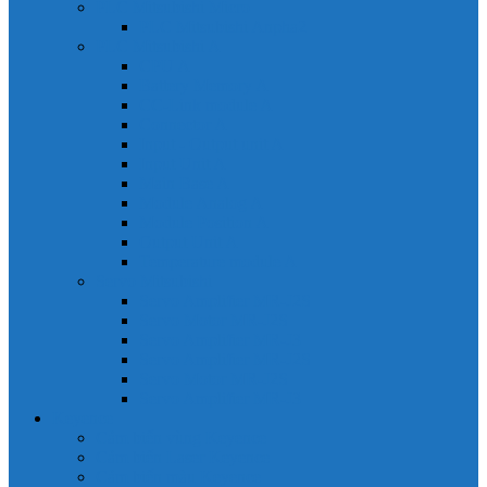
PLC Mitsubishi Micro
PLC Mitsubishi Anpha2
PLC Mitsubishi A
CPU A
Battery Memory A
CC-Link module A
Connector A
Input - Output unit A
Input Unit A
Main Base A
Module Analog A
Module Position A
Output Unit A
Temperature module A
Servo Mitsubishi
Servo Amplifier MR-J2S
Servo Motor MR-J2S
Servo Amplifier MR-J3
Servo Amplifier MR-J2S
Servo Motor MR-J2S
Servo Amplifier MR-J3
Keyence
Cảm biến vùng Keyence
Cảm biến Laser Keyence
Cảm biến màu Keyence