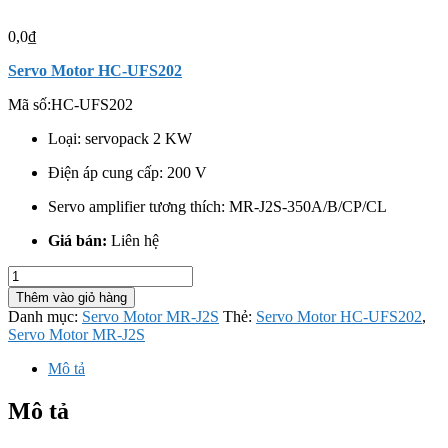
0,0
₫
Servo Motor HC-UFS202
Mã số:
HC-UFS202
Loại: servopack 2 KW
Điện áp cung cấp: 200 V
Servo amplifier tương thích: MR-J2S-350A/B/CP/CL
Giá bán:
Liên hệ
Servo
Motor
Thêm vào giỏ hàng
HC-
Danh mục:
Servo Motor MR-J2S
Thẻ:
Servo Motor HC-UFS202
,
UFS202
Servo Motor MR-J2S
số
lượng
Mô tả
Mô tả