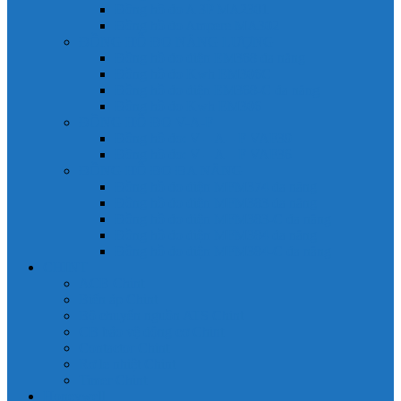
Đồng hồ đo A 3P MA2301
Đồng hồ đo Ampere MA302
ĐỒNG HỒ ĐO NĂNG LƯỢNG
Đồng hồ đo điện EM368 đa năng
Đồng hồ đo Kwh EM306C
Đồng hồ đo điện EM368-C đa năng
Đồng hồ đo Kwh EM306
ĐỒNG HỒ ĐO V-A-F
Đồng hồ đo: V – A – F VAF39
Đồng hồ đo: V – A – F VAF36
ĐỒNG HỒ ĐO ĐA NĂNG
Đồng hồ đo điện MFM374 đa năng
Đồng hồ đo điện MFM383 đa năng
Đồng hồ đo điện MFM383-C đa năng
Đồng hồ đo điện MFM384 đa năng
Đồng hồ đo điện MFM384-C đa năng
CHINT
ACB Chint
Biến áp Chint
Bộ chuyển nguồn ATS Chint
CB bảo vệ động cơ Chint
Contactor Chint
Rơ le nhiệt Chint
Timer Chint
Honeywell