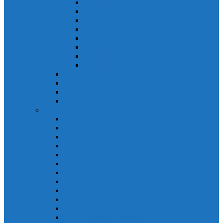
Khởi động từ S-N
Khởi động từ SD-N
Khởi động từ SL-2xN
Khởi động từ US-N
Khởi động từ VMC
Relay nhiệt Mitsubishi
Relay nhiệt Mitsubishi ET-N
Relay nhiệt Mitsubishi TH-N
ACB Mitsubishi AE-SW
RCBO Mitsubishi BV-DN
RCCB Mitsubishi BV-D
VCB Mitsubishi VPR
PLC Mitsubishi FX Series
PLC Mitsubishi FX1S
PLC Mitsubishi FX1N
PLC Mitsubishi FX2N
PLC Mitsubishi FX2NC
PLC Mitsubishi FX3G
PLC Mitsubishi FX3U
PLC Mitsubishi FX Special
PLC Mitsubishi FX Accessories
PLC Mitsubishi FX Extension
PLC Mitsubishi FX Communication
PLC Mitsubishi FX3UC
PLC Mitsubishi Modular