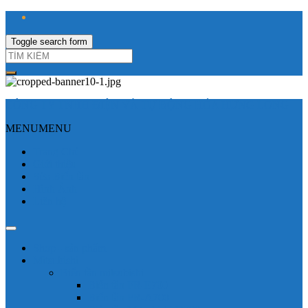
Toggle search form
CÔNG TY TNHH ĐIỆN VÀ TỰ ĐỘNG HÓA HƯNG LONG
MENU
MENU
Trang Chủ
Giới thiệu
Sửa Biến tần
Hình Ảnh
Liên hệ
Shop - sản phẩm
Mitsubishi
Biến tần mitsubishi
Biến tần FR-E700
Biến tần FR-A700