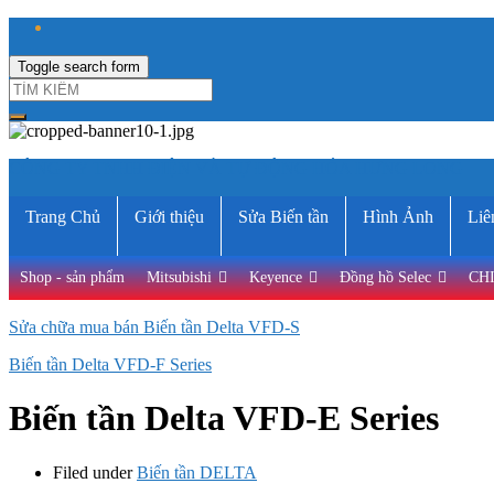
Toggle search form
CÔNG TY TNHH ĐIỆN VÀ TỰ ĐỘNG HÓA HƯNG LONG
Trang Chủ
Giới thiệu
Sửa Biến tần
Hình Ảnh
Liê
Shop - sản phẩm
Mitsubishi
Keyence
Đồng hồ Selec
CH
Sửa chữa mua bán Biến tần Delta VFD-S
Biến tần Delta VFD-F Series
Biến tần Delta VFD-E Series
Filed under
Biến tần DELTA