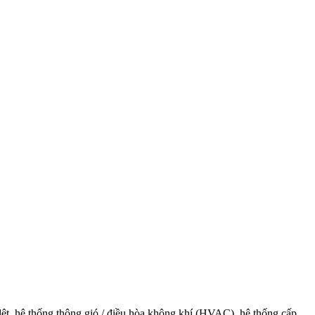
dệt, hệ thống thông gió / điều hòa không khí (HVAC), hệ thống cấp