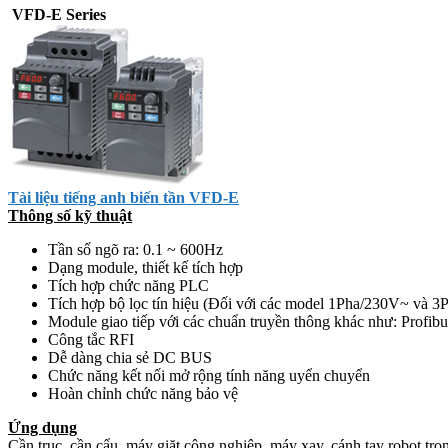
VFD-E Series
Tài liệu tiếng anh biến tần VFD-E
Thông số kỹ thuật
Tần số ngõ ra: 0.1 ~ 600Hz
Dạng module, thiết kế tích hợp
Tích hợp chức năng PLC
Tích hợp bộ lọc tín hiệu (Đối với các model 1Pha/230V~ và 3
Module giao tiếp với các chuẩn truyền thông khác như: Profi
Công tắc RFI
Dễ dàng chia sẻ DC BUS
Chức năng kết nối mở rộng tính năng uyển chuyển
Hoàn chỉnh chức năng bảo vệ
Ứng dụng
Cần trục, cần cẩu, máy giặt công nghiệp, máy xay, cánh tay robot t