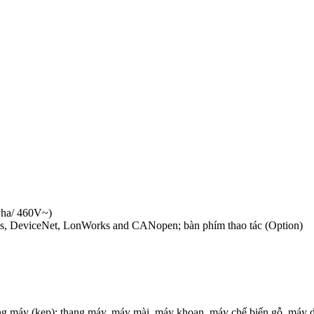
Pha/ 460V~)
bus, DeviceNet, LonWorks and CANopen; bàn phím thao tác (Option)
rong máy (kẹp); thang máy, máy mài, máy khoan, máy chế biến gỗ, máy 