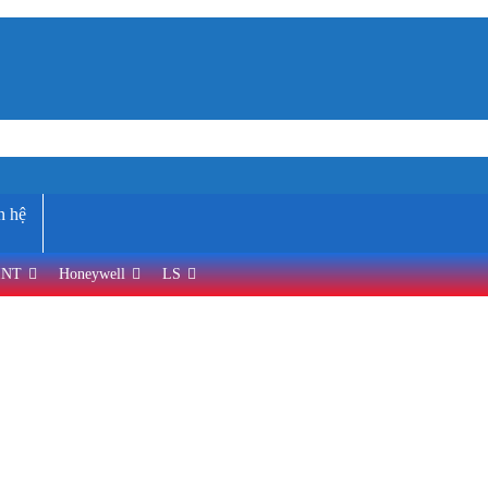
n hệ
INT
Honeywell
LS