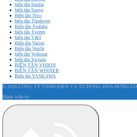
biến tần Sunfar
biến tần Sunye
Biến tần Teco
biến tần Thinkvert
Biến tần Toshiba
biến tần Tverter
biến tần V&T
Biến tần Vacon
Biến tần Veichi
biến tần Veikong
biến tần Vicruns
BIẾN TẦN VISION
BIẾN TẦN WINNER
Biến tần YASKAWA
© 2026 CÔNG TY TNHH ĐIỆN VÀ TỰ ĐỘNG HÓA HƯNG LO
Made with
by
Graphene Themes
.