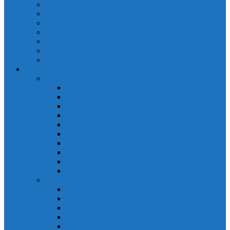
Cảm biến quang Keyence
Cảm biến sợi quang Keyence
Cảm biến tiệm cận Keyence
Cảm biến áp suất Keyence
Counter keyence
Cảm biến dòng chảy Keyence
Inductive Displacement Keyence
Đồng hồ Selec
Đồng hồ đo điện dạng LED
Đồng hồ đo Volt MV15
Đồng hồ đo Volt MV205 (72×72)
Đồng hồ đo Volt MV305 (96×96)
Đồng hồ đo Tần SốMF16 (48×96)
Đồng hồ đo Ampere MA202 (72×72)
Đồng hồ đo Ampere MA12
Đồng hồ đo Tần Số MA316
Đồng hồ CosPhi MP314
Đồng hồ CosPhi MP14
Đồng hồ đo Volt MF216
Đồng hồ đo điện hiển thị LCD
Đồng hồ đo Volt 3 pha MV2307
Đồng hồ đo Volt MV207
Đồng hồ đo Volt MV507
Đồng hồ đo Ampere MA201
Đồng hồ đo Ampere MA501