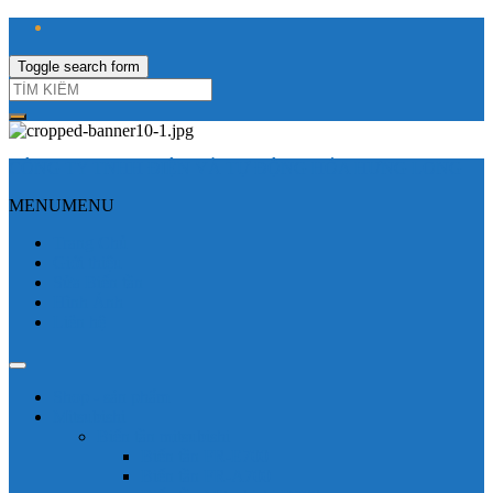
Toggle search form
CÔNG TY TNHH ĐIỆN VÀ TỰ ĐỘNG HÓA HƯNG LONG
MENU
MENU
Trang Chủ
Giới thiệu
Sửa Biến tần
Hình Ảnh
Liên hệ
Shop - sản phẩm
Mitsubishi
Biến tần mitsubishi
Biến tần FR-E700
Biến tần FR-A700