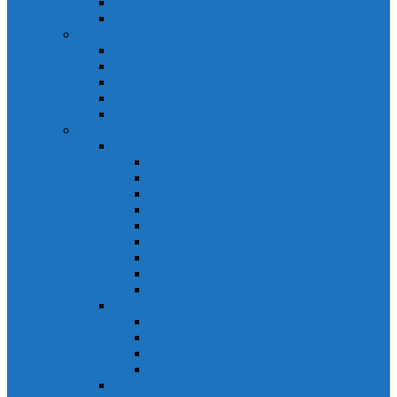
Biến tần Mitsubishi D700
Biến tần FR-F700
HMI Mitsubishi
HMI Mitsubishi E1000
HMI Mitsubishi GOT-A900
HMI Mitsubishi GOT-F900
HMI Mitsubishi GOT1000
Mitsubishi IPC1000
Thiết bị đóng cắt mitsubishi
MCCB
MCCB NF-C
MCCB NF-S
MCCB NF-C
MCCB NF-H
MCCB NF-S
MCCB NF-U
MCB Mitsubishi BH-D10
MCB Mitsubishi BH-D6
MCB Mitsubishi BH-DN
ELCB Mitsubishi
ELCB Mitsubishi NV-C
ELCB Mitsubishi NV-H
ELCB Mitsubishi NV-S
ELCB Mitsubishi NV-U
Khởi động từ Mitsubishi