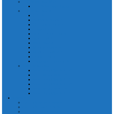
PLC Mitsubishi Micro
PLC Mitsubishi Anpha2
PLC Mitsubishi A
CPU A
Battery Memory A
CC-Link module A
Connector A
Input - Output unit A
Input Unit A
Main Base A
Module Analog A
Module Position A
Output Unit A
Temperature module A
Servo Mitsubishi
Servo Amplifier MR-J2S
Servo Motor MR-J2S
Servo Amplifier MR-J3
Servo Amplifier MR-J2S
Servo Motor MR-J2S
Servo Amplifier MR-J3
Keyence
Cảm biến vùng Keyence
Cảm biến Laser Keyence
Cảm biến màu Keyence