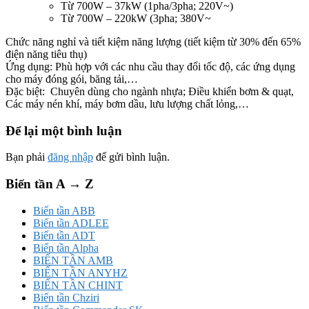
Từ 700W – 37kW (1pha/3pha; 220V~)
Từ 700W – 220kW (3pha; 380V~
Chức năng nghỉ và tiết kiệm năng lượng (tiết kiệm từ 30% đến 65%
điện năng tiêu thụ)
Ứng dụng: Phù hợp với các nhu cầu thay đổi tốc độ, các ứng dụng
cho máy đóng gói, băng tải,…
Đặc biệt: Chuyên dùng cho ngành nhựa; Điều khiển bơm & quạt,
Các máy nén khí, máy bơm dầu, lưu lượng chất lỏng,…
Để lại một bình luận
Bạn phải
đăng nhập
để gửi bình luận.
Biến tần A → Z
Biến tần ABB
Biến tần ADLEE
Biến tần ADT
Biến tần Alpha
BIẾN TẦN AMB
BIẾN TẦN ANYHZ
BIẾN TẦN CHINT
Biến tần Chziri