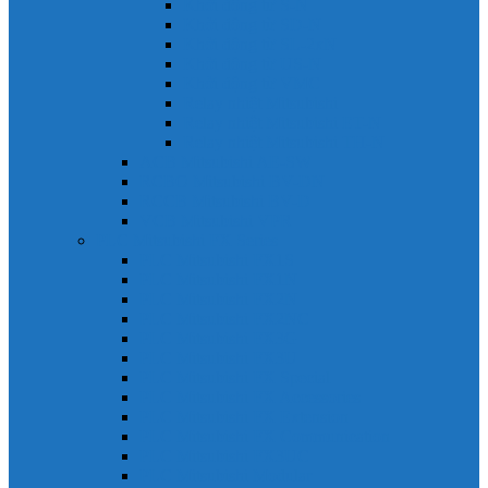
Khởi động từ S-N
Khởi động từ SD-N
Khởi động từ SL-2xN
Khởi động từ US-N
Khởi động từ VMC
Relay nhiệt Mitsubishi
Relay nhiệt Mitsubishi ET-N
Relay nhiệt Mitsubishi TH-N
ACB Mitsubishi AE-SW
RCBO Mitsubishi BV-DN
RCCB Mitsubishi BV-D
VCB Mitsubishi VPR
PLC Mitsubishi FX Series
PLC Mitsubishi FX1S
PLC Mitsubishi FX1N
PLC Mitsubishi FX2N
PLC Mitsubishi FX2NC
PLC Mitsubishi FX3G
PLC Mitsubishi FX3U
PLC Mitsubishi FX Special
PLC Mitsubishi FX Accessories
PLC Mitsubishi FX Extension
PLC Mitsubishi FX Communication
PLC Mitsubishi FX3UC
PLC Mitsubishi Modular