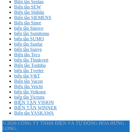
Biến tần Senlan
Biến tần SEW
Biến tần Shihlin
Biến tần SIEMENS
Biến tần Sinee
biến tần Sinovo
biến tần Sumitomo
biến tần SUMO
biến tần Sunfar
biến tần Sunye
Biến tần Teco
biến tần Thinkvert
Biến tần Toshiba
biến tần Tverter
biến tần V&T
Biến tần Vacon
Biến tần Veichi
biến tần Veikong
biến tần Vicruns
BIẾN TẦN VISION
BIẾN TẦN WINNER
Biến tần YASKAWA
© 2026 CÔNG TY TNHH ĐIỆN VÀ TỰ ĐỘNG HÓA HƯNG
LONG.