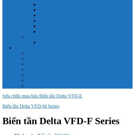
Công tắc hành trình snap 6AS
Công tắc hành trình snap AC
Công tắc hành trình snap BA
Công tắc hành trình snap BE
Công tắc hành trình snap BM
Công tắc hành trình snap BZ
Công tắc Honeywell
Công tắc xoay Honeywell
LS
ACB LS
MCB LS
MCCB LS
RCB LS
ELCB LS
Relay Nhiệt LS
Biến tần LS
Sửa chữa mua bán Biến tần Delta VFD-E
Biến tần Delta VFD-M Series
Biến tần Delta VFD-F Series