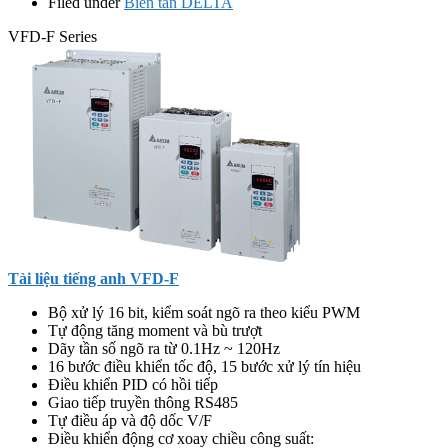
Filed under
Biến tần DELTA
VFD-F Series
Tài liệu tiếng anh VFD-F
Bộ xử lý 16 bit, kiểm soát ngõ ra theo kiểu PWM
Tự động tăng moment và bù trượt
Dãy tần số ngõ ra từ 0.1Hz ~ 120Hz
16 bước điều khiển tốc độ, 15 bước xử lý tín hiệu
Điều khiển PID có hồi tiếp
Giao tiếp truyền thông RS485
Tự điều áp và độ dốc V/F
Điều khiển động cơ xoay chiều công suất: