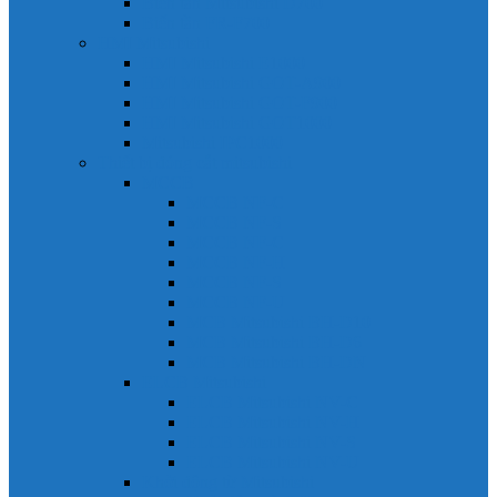
Biến tần Mitsubishi D700
Biến tần FR-F700
HMI Mitsubishi
HMI Mitsubishi E1000
HMI Mitsubishi GOT-A900
HMI Mitsubishi GOT-F900
HMI Mitsubishi GOT1000
Mitsubishi IPC1000
Thiết bị đóng cắt mitsubishi
MCCB
MCCB NF-C
MCCB NF-S
MCCB NF-C
MCCB NF-H
MCCB NF-S
MCCB NF-U
MCB Mitsubishi BH-D10
MCB Mitsubishi BH-D6
MCB Mitsubishi BH-DN
ELCB Mitsubishi
ELCB Mitsubishi NV-C
ELCB Mitsubishi NV-H
ELCB Mitsubishi NV-S
ELCB Mitsubishi NV-U
Khởi động từ Mitsubishi