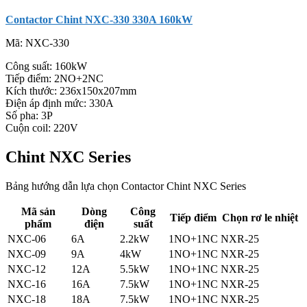
Contactor Chint NXC-330 330A 160kW
Mã:
NXC-330
Công suất: 160kW
Tiếp điểm: 2NO+2NC
Kích thước: 236x150x207mm
Điện áp định mức: 330A
Số pha: 3P
Cuộn coil: 220V
Chint NXC Series
Bảng hướng dẫn lựa chọn Contactor Chint NXC Series
Mã sản
Dòng
Công
Tiếp điểm
Chọn rơ le nhiệt
phẩm
điện
suất
NXC-06
6A
2.2kW
1NO+1NC
NXR-25
NXC-09
9A
4kW
1NO+1NC
NXR-25
NXC-12
12A
5.5kW
1NO+1NC
NXR-25
NXC-16
16A
7.5kW
1NO+1NC
NXR-25
NXC-18
18A
7.5kW
1NO+1NC
NXR-25