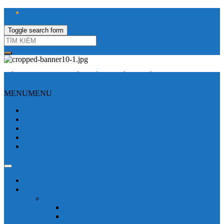
Toggle search form
CÔNG TY TNHH ĐIỆN VÀ TỰ ĐỘNG HÓA HƯNG LONG
MENU
MENU
Trang Chủ
Giới thiệu
Sửa Biến tần
Hình Ảnh
Liên hệ
Shop - sản phẩm
Mitsubishi
Biến tần mitsubishi
Biến tần FR-E700
Biến tần FR-A700