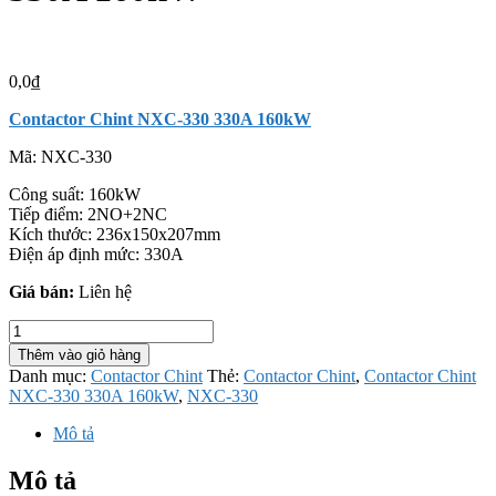
0,0
₫
Contactor Chint NXC-330 330A 160kW
Mã:
NXC-330
Công suất: 160kW
Tiếp điểm: 2NO+2NC
Kích thước: 236x150x207mm
Điện áp định mức: 330A
Giá bán:
Liên hệ
Contactor
Chint
Thêm vào giỏ hàng
NXC-
Danh mục:
Contactor Chint
Thẻ:
Contactor Chint
,
Contactor Chint
330
NXC-330 330A 160kW
,
NXC-330
330A
160kW
Mô tả
số
lượng
Mô tả