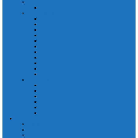
PLC Mitsubishi Micro
PLC Mitsubishi Anpha2
PLC Mitsubishi A
CPU A
Battery Memory A
CC-Link module A
Connector A
Input - Output unit A
Input Unit A
Main Base A
Module Analog A
Module Position A
Output Unit A
Temperature module A
Servo Mitsubishi
Servo Amplifier MR-J2S
Servo Motor MR-J2S
Servo Amplifier MR-J3
Servo Amplifier MR-J2S
Servo Motor MR-J2S
Servo Amplifier MR-J3
Keyence
Cảm biến vùng Keyence
Cảm biến Laser Keyence
Cảm biến màu Keyence