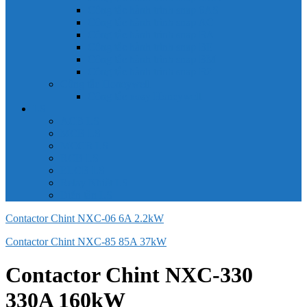
Công tắc hành trình snap 6AS
Công tắc hành trình snap AC
Công tắc hành trình snap BA
Công tắc hành trình snap BE
Công tắc hành trình snap BM
Công tắc hành trình snap BZ
Công tắc Honeywell
Công tắc xoay Honeywell
LS
ACB LS
MCB LS
MCCB LS
RCB LS
ELCB LS
Relay Nhiệt LS
Biến tần LS
Contactor Chint NXC-06 6A 2.2kW
Contactor Chint NXC-85 85A 37kW
Contactor Chint NXC-330
330A 160kW