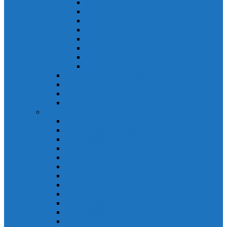
Khởi động từ S-N
Khởi động từ SD-N
Khởi động từ SL-2xN
Khởi động từ US-N
Khởi động từ VMC
Relay nhiệt Mitsubishi
Relay nhiệt Mitsubishi ET-N
Relay nhiệt Mitsubishi TH-N
ACB Mitsubishi AE-SW
RCBO Mitsubishi BV-DN
RCCB Mitsubishi BV-D
VCB Mitsubishi VPR
PLC Mitsubishi FX Series
PLC Mitsubishi FX1S
PLC Mitsubishi FX1N
PLC Mitsubishi FX2N
PLC Mitsubishi FX2NC
PLC Mitsubishi FX3G
PLC Mitsubishi FX3U
PLC Mitsubishi FX Special
PLC Mitsubishi FX Accessories
PLC Mitsubishi FX Extension
PLC Mitsubishi FX Communication
PLC Mitsubishi FX3UC
PLC Mitsubishi Modular