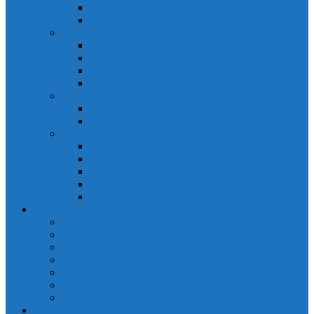
Đồng hồ đo A 3P MA2301
Đồng hồ đo Ampere MA302
ĐỒNG HỒ ĐO NĂNG LƯỢNG
Đồng hồ đo điện EM368 đa năng
Đồng hồ đo Kwh EM306C
Đồng hồ đo điện EM368-C đa năng
Đồng hồ đo Kwh EM306
ĐỒNG HỒ ĐO V-A-F
Đồng hồ đo: V – A – F VAF39
Đồng hồ đo: V – A – F VAF36
ĐỒNG HỒ ĐO ĐA NĂNG
Đồng hồ đo điện MFM374 đa năng
Đồng hồ đo điện MFM383 đa năng
Đồng hồ đo điện MFM383-C đa năng
Đồng hồ đo điện MFM384 đa năng
Đồng hồ đo điện MFM384-C đa năng
CHINT
ACB Chint
Biến áp Chint
Bộ chuyển nguồn ATS Chint
CB bảo vệ động cơ Chint
Contactor Chint
Rơ le nhiệt Chint
Timer Chint
Honeywell