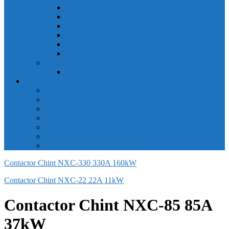
Công tắc hành trình snap 6AS
Công tắc hành trình snap AC
Công tắc hành trình snap BA
Công tắc hành trình snap BE
Công tắc hành trình snap BM
Công tắc hành trình snap BZ
Công tắc Honeywell
Công tắc xoay Honeywell
LS
ACB LS
MCB LS
MCCB LS
RCB LS
ELCB LS
Relay Nhiệt LS
Biến tần LS
Contactor Chint NXC-330 330A 160kW
Contactor Chint NXC-22 22A 11kW
Contactor Chint NXC-85 85A
37kW