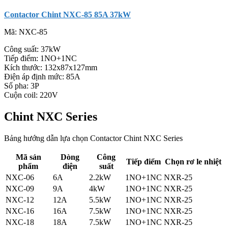
Contactor Chint NXC-85 85A 37kW
Mã:
NXC-85
Công suất: 37kW
Tiếp điểm: 1NO+1NC
Kích thước: 132x87x127mm
Điện áp định mức: 85A
Số pha: 3P
Cuộn coil: 220V
Chint NXC Series
Bảng hướng dẫn lựa chọn Contactor Chint NXC Series
Mã sản
Dòng
Công
Tiếp điểm
Chọn rơ le nhiệt
phẩm
điện
suất
NXC-06
6A
2.2kW
1NO+1NC
NXR-25
NXC-09
9A
4kW
1NO+1NC
NXR-25
NXC-12
12A
5.5kW
1NO+1NC
NXR-25
NXC-16
16A
7.5kW
1NO+1NC
NXR-25
NXC-18
18A
7.5kW
1NO+1NC
NXR-25