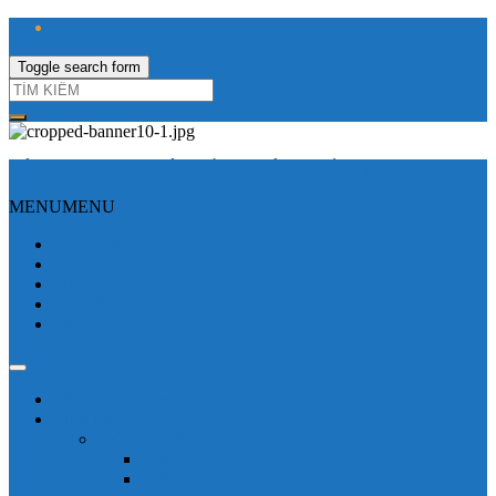
Toggle search form
CÔNG TY TNHH ĐIỆN VÀ TỰ ĐỘNG HÓA HƯNG LONG
MENU
MENU
Trang Chủ
Giới thiệu
Sửa Biến tần
Hình Ảnh
Liên hệ
Shop - sản phẩm
Mitsubishi
Biến tần mitsubishi
Biến tần FR-E700
Biến tần FR-A700