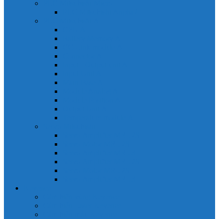
PLC Mitsubishi Micro
PLC Mitsubishi Anpha2
PLC Mitsubishi A
CPU A
Battery Memory A
CC-Link module A
Connector A
Input - Output unit A
Input Unit A
Main Base A
Module Analog A
Module Position A
Output Unit A
Temperature module A
Servo Mitsubishi
Servo Amplifier MR-J2S
Servo Motor MR-J2S
Servo Amplifier MR-J3
Servo Amplifier MR-J2S
Servo Motor MR-J2S
Servo Amplifier MR-J3
Keyence
Cảm biến vùng Keyence
Cảm biến Laser Keyence
Cảm biến màu Keyence