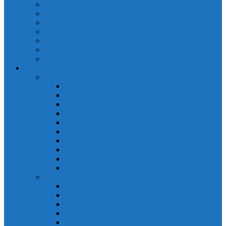
Cảm biến quang Keyence
Cảm biến sợi quang Keyence
Cảm biến tiệm cận Keyence
Cảm biến áp suất Keyence
Counter keyence
Cảm biến dòng chảy Keyence
Inductive Displacement Keyence
Đồng hồ Selec
Đồng hồ đo điện dạng LED
Đồng hồ đo Volt MV15
Đồng hồ đo Volt MV205 (72×72)
Đồng hồ đo Volt MV305 (96×96)
Đồng hồ đo Tần SốMF16 (48×96)
Đồng hồ đo Ampere MA202 (72×72)
Đồng hồ đo Ampere MA12
Đồng hồ đo Tần Số MA316
Đồng hồ CosPhi MP314
Đồng hồ CosPhi MP14
Đồng hồ đo Volt MF216
Đồng hồ đo điện hiển thị LCD
Đồng hồ đo Volt 3 pha MV2307
Đồng hồ đo Volt MV207
Đồng hồ đo Volt MV507
Đồng hồ đo Ampere MA201
Đồng hồ đo Ampere MA501