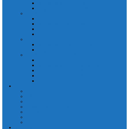
Đồng hồ đo A 3P MA2301
Đồng hồ đo Ampere MA302
ĐỒNG HỒ ĐO NĂNG LƯỢNG
Đồng hồ đo điện EM368 đa năng
Đồng hồ đo Kwh EM306C
Đồng hồ đo điện EM368-C đa năng
Đồng hồ đo Kwh EM306
ĐỒNG HỒ ĐO V-A-F
Đồng hồ đo: V – A – F VAF39
Đồng hồ đo: V – A – F VAF36
ĐỒNG HỒ ĐO ĐA NĂNG
Đồng hồ đo điện MFM374 đa năng
Đồng hồ đo điện MFM383 đa năng
Đồng hồ đo điện MFM383-C đa năng
Đồng hồ đo điện MFM384 đa năng
Đồng hồ đo điện MFM384-C đa năng
CHINT
ACB Chint
Biến áp Chint
Bộ chuyển nguồn ATS Chint
CB bảo vệ động cơ Chint
Contactor Chint
Rơ le nhiệt Chint
Timer Chint
Honeywell