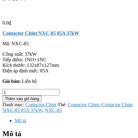
0,0
₫
Contactor Chint NXC-85 85A 37kW
Mã:
NXC-85
Công suất: 37kW
Tiếp điểm: 1NO+1NC
Kích thước: 132x87x127mm
Điện áp định mức: 85A
Giá bán:
Liên hệ
Contactor
Chint
Thêm vào giỏ hàng
NXC-
Danh mục:
Contactor Chint
Thẻ:
Contactor Chint
,
Contactor Chint
85
NXC-85 85A 37kW
,
NXC-85
85A
37kW
Mô tả
số
lượng
Mô tả