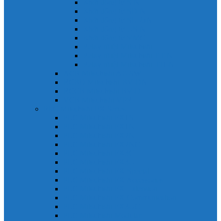
Khởi động từ S-N
Khởi động từ SD-N
Khởi động từ SL-2xN
Khởi động từ US-N
Khởi động từ VMC
Relay nhiệt Mitsubishi
Relay nhiệt Mitsubishi ET-N
Relay nhiệt Mitsubishi TH-N
ACB Mitsubishi AE-SW
RCBO Mitsubishi BV-DN
RCCB Mitsubishi BV-D
VCB Mitsubishi VPR
PLC Mitsubishi FX Series
PLC Mitsubishi FX1S
PLC Mitsubishi FX1N
PLC Mitsubishi FX2N
PLC Mitsubishi FX2NC
PLC Mitsubishi FX3G
PLC Mitsubishi FX3U
PLC Mitsubishi FX Special
PLC Mitsubishi FX Accessories
PLC Mitsubishi FX Extension
PLC Mitsubishi FX Communication
PLC Mitsubishi FX3UC
PLC Mitsubishi Modular