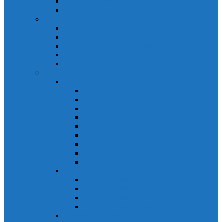
Biến tần Mitsubishi D700
Biến tần FR-F700
HMI Mitsubishi
HMI Mitsubishi E1000
HMI Mitsubishi GOT-A900
HMI Mitsubishi GOT-F900
HMI Mitsubishi GOT1000
Mitsubishi IPC1000
Thiết bị đóng cắt mitsubishi
MCCB
MCCB NF-C
MCCB NF-S
MCCB NF-C
MCCB NF-H
MCCB NF-S
MCCB NF-U
MCB Mitsubishi BH-D10
MCB Mitsubishi BH-D6
MCB Mitsubishi BH-DN
ELCB Mitsubishi
ELCB Mitsubishi NV-C
ELCB Mitsubishi NV-H
ELCB Mitsubishi NV-S
ELCB Mitsubishi NV-U
Khởi động từ Mitsubishi