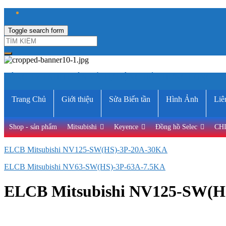
Toggle search form
CÔNG TY TNHH ĐIỆN VÀ TỰ ĐỘNG HÓA HƯNG LONG
Trang Chủ
Giới thiệu
Sửa Biến tần
Hình Ảnh
Liê
Shop - sản phẩm
Mitsubishi
Keyence
Đồng hồ Selec
CH
ELCB Mitsubishi NV125-SW(HS)-3P-20A-30KA
ELCB Mitsubishi NV63-SW(HS)-3P-63A-7.5KA
ELCB Mitsubishi NV125-SW(H