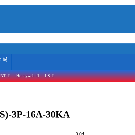
n hệ
INT
Honeywell
LS
S)-3P-16A-30KA
0,0
₫