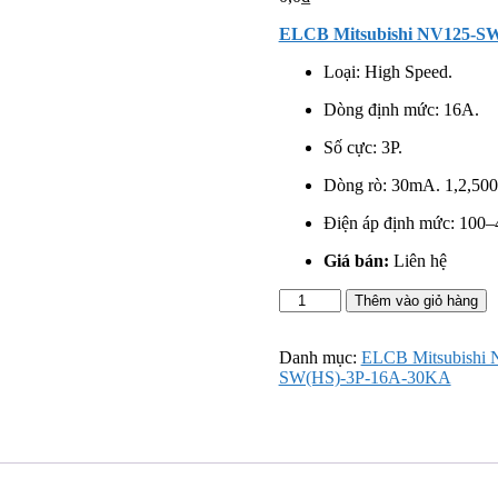
ELCB Mitsubishi NV125-S
Loại: High Speed.
Dòng định mức: 16A.
Số cực: 3P.
Dòng rò: 30mA. 1,2,50
Điện áp định mức:
100–
Giá bán:
Liên hệ
ELCB
Thêm vào giỏ hàng
Mitsubishi
NV125-
SW(HS)-3P-
Danh mục:
ELCB Mitsubishi 
16A-
SW(HS)-3P-16A-30KA
30KA
số
lượng