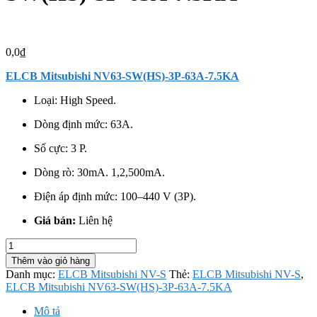
0,0
₫
ELCB Mitsubishi NV63-SW(HS)-3P-63A-7.5KA
Loại: High Speed.
Dòng định mức: 63A.
Số cực: 3 P.
Dòng rò: 30mA. 1,2,500mA.
Điện áp định mức:
100–440 V (3P).
Giá bán:
Liên hệ
ELCB
Mitsubishi
Thêm vào giỏ hàng
NV63-
Danh mục:
ELCB Mitsubishi NV-S
Thẻ:
ELCB Mitsubishi NV-S
,
SW(HS)-3P-
ELCB Mitsubishi NV63-SW(HS)-3P-63A-7.5KA
63A-
7.5KA
Mô tả