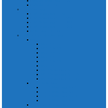
Biến tần Mitsubishi D700
Biến tần FR-F700
HMI Mitsubishi
HMI Mitsubishi E1000
HMI Mitsubishi GOT-A900
HMI Mitsubishi GOT-F900
HMI Mitsubishi GOT1000
Mitsubishi IPC1000
Thiết bị đóng cắt mitsubishi
MCCB
MCCB NF-C
MCCB NF-S
MCCB NF-C
MCCB NF-H
MCCB NF-S
MCCB NF-U
MCB Mitsubishi BH-D10
MCB Mitsubishi BH-D6
MCB Mitsubishi BH-DN
ELCB Mitsubishi
ELCB Mitsubishi NV-C
ELCB Mitsubishi NV-H
ELCB Mitsubishi NV-S
ELCB Mitsubishi NV-U
Khởi động từ Mitsubishi