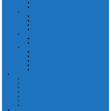
Đồng hồ đo A 3P MA2301
Đồng hồ đo Ampere MA302
ĐỒNG HỒ ĐO NĂNG LƯỢNG
Đồng hồ đo điện EM368 đa năng
Đồng hồ đo Kwh EM306C
Đồng hồ đo điện EM368-C đa năng
Đồng hồ đo Kwh EM306
ĐỒNG HỒ ĐO V-A-F
Đồng hồ đo: V – A – F VAF39
Đồng hồ đo: V – A – F VAF36
ĐỒNG HỒ ĐO ĐA NĂNG
Đồng hồ đo điện MFM374 đa năng
Đồng hồ đo điện MFM383 đa năng
Đồng hồ đo điện MFM383-C đa năng
Đồng hồ đo điện MFM384 đa năng
Đồng hồ đo điện MFM384-C đa năng
CHINT
ACB Chint
Biến áp Chint
Bộ chuyển nguồn ATS Chint
CB bảo vệ động cơ Chint
Contactor Chint
Rơ le nhiệt Chint
Timer Chint
Honeywell