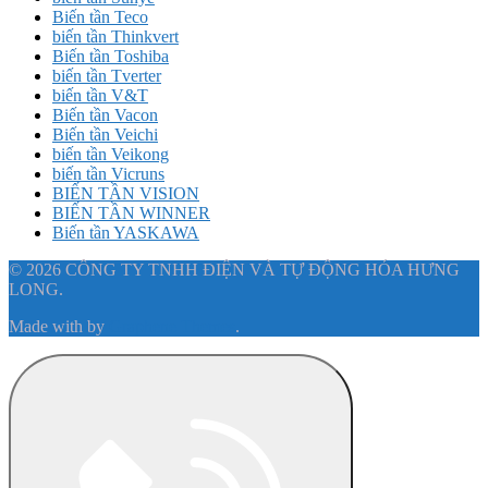
Biến tần Teco
biến tần Thinkvert
Biến tần Toshiba
biến tần Tverter
biến tần V&T
Biến tần Vacon
Biến tần Veichi
biến tần Veikong
biến tần Vicruns
BIẾN TẦN VISION
BIẾN TẦN WINNER
Biến tần YASKAWA
© 2026 CÔNG TY TNHH ĐIỆN VÀ TỰ ĐỘNG HÓA HƯNG
LONG.
Made with
by
Graphene Themes
.