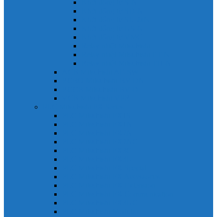
Khởi động từ S-N
Khởi động từ SD-N
Khởi động từ SL-2xN
Khởi động từ US-N
Khởi động từ VMC
Relay nhiệt Mitsubishi
Relay nhiệt Mitsubishi ET-N
Relay nhiệt Mitsubishi TH-N
ACB Mitsubishi AE-SW
RCBO Mitsubishi BV-DN
RCCB Mitsubishi BV-D
VCB Mitsubishi VPR
PLC Mitsubishi FX Series
PLC Mitsubishi FX1S
PLC Mitsubishi FX1N
PLC Mitsubishi FX2N
PLC Mitsubishi FX2NC
PLC Mitsubishi FX3G
PLC Mitsubishi FX3U
PLC Mitsubishi FX Special
PLC Mitsubishi FX Accessories
PLC Mitsubishi FX Extension
PLC Mitsubishi FX Communication
PLC Mitsubishi FX3UC
PLC Mitsubishi Modular