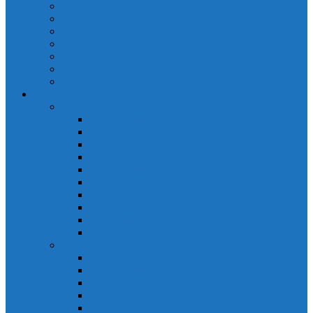
Cảm biến quang Keyence
Cảm biến sợi quang Keyence
Cảm biến tiệm cận Keyence
Cảm biến áp suất Keyence
Counter keyence
Cảm biến dòng chảy Keyence
Inductive Displacement Keyence
Đồng hồ Selec
Đồng hồ đo điện dạng LED
Đồng hồ đo Volt MV15
Đồng hồ đo Volt MV205 (72×72)
Đồng hồ đo Volt MV305 (96×96)
Đồng hồ đo Tần SốMF16 (48×96)
Đồng hồ đo Ampere MA202 (72×72)
Đồng hồ đo Ampere MA12
Đồng hồ đo Tần Số MA316
Đồng hồ CosPhi MP314
Đồng hồ CosPhi MP14
Đồng hồ đo Volt MF216
Đồng hồ đo điện hiển thị LCD
Đồng hồ đo Volt 3 pha MV2307
Đồng hồ đo Volt MV207
Đồng hồ đo Volt MV507
Đồng hồ đo Ampere MA201
Đồng hồ đo Ampere MA501