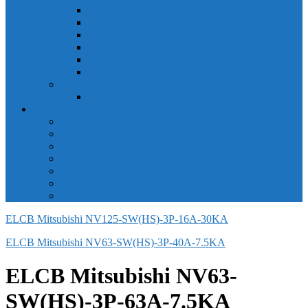
Công tắc hành trình snap 6AS
Công tắc hành trình snap AC
Công tắc hành trình snap BA
Công tắc hành trình snap BE
Công tắc hành trình snap BM
Công tắc hành trình snap BZ
Công tắc Honeywell
Công tắc xoay Honeywell
LS
ACB LS
MCB LS
MCCB LS
RCB LS
ELCB LS
Relay Nhiệt LS
Biến tần LS
ELCB Mitsubishi NV125-SW(HS)-3P-16A-30KA
ELCB Mitsubishi NV63-SW(HS)-3P-40A-7.5KA
ELCB Mitsubishi NV63-
SW(HS)-3P-63A-7.5KA