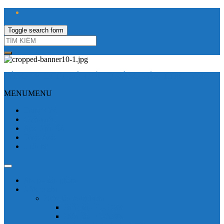
Toggle search form
CÔNG TY TNHH ĐIỆN VÀ TỰ ĐỘNG HÓA HƯNG LONG
MENU
MENU
Trang Chủ
Giới thiệu
Sửa Biến tần
Hình Ảnh
Liên hệ
Shop - sản phẩm
Mitsubishi
Biến tần mitsubishi
Biến tần FR-E700
Biến tần FR-A700