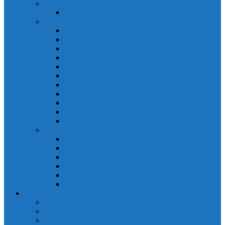
PLC Mitsubishi Micro
PLC Mitsubishi Anpha2
PLC Mitsubishi A
CPU A
Battery Memory A
CC-Link module A
Connector A
Input - Output unit A
Input Unit A
Main Base A
Module Analog A
Module Position A
Output Unit A
Temperature module A
Servo Mitsubishi
Servo Amplifier MR-J2S
Servo Motor MR-J2S
Servo Amplifier MR-J3
Servo Amplifier MR-J2S
Servo Motor MR-J2S
Servo Amplifier MR-J3
Keyence
Cảm biến vùng Keyence
Cảm biến Laser Keyence
Cảm biến màu Keyence