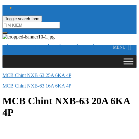
Toggle search form
CÔNG TY TNHH ĐIỆN VÀ TỰ ĐỘNG HÓA HƯNG LONG
MENU
MCB Chint NXB-63 25A 6KA 4P
MCB Chint NXB-63 16A 6KA 4P
MCB Chint NXB-63 20A 6KA
4P