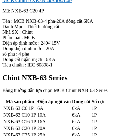
MCB Chint NXB-63 20A 6KA 4P
Mã:
NXB-63 C20 4P
Tên : MCB NXB-63-4 pha-20A dòng cắt 6KA
Danh Mục : Thiết bị đóng cắt
Nhà SX : Chint
Phân loại : MCB
Điện áp định mức : 240/415V
Dòng điện định mức : 20A
số pha : 4 pha
Dòng cắt ngắn mạch : 6KA
Tiêu chuẩn : IEC 60898-1
Chint NXB-63 Series
Bảng hướng dẫn lựa chọn MCB Chint NXB-63 Series
Mã sản phẩm
Điện áp ngõ vào
Dòng cắt
Số cực
NXB-63 C6 1P
6A
6kA
1P
NXB-63 C10 1P
10A
6kA
1P
NXB-63 C16 1P
16A
6kA
1P
NXB-63 C20 1P
20A
6kA
1P
NXB-63 C25 1P
25A
6kA
1P