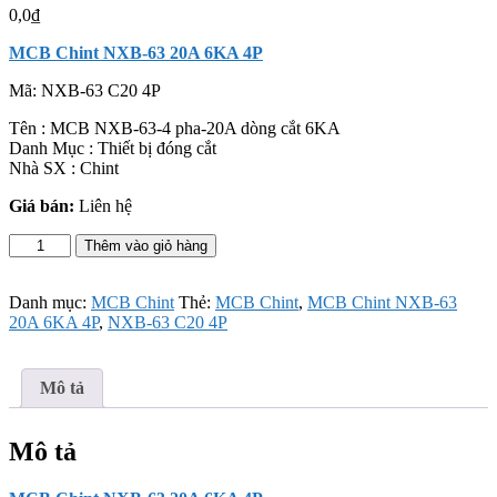
0,0
₫
MCB Chint NXB-63 20A 6KA 4P
Mã:
NXB-63 C20 4P
Tên : MCB NXB-63-4 pha-20A dòng cắt 6KA
Danh Mục : Thiết bị đóng cắt
Nhà SX : Chint
Giá bán:
Liên hệ
MCB
Thêm vào giỏ hàng
Chint
NXB-
63
Danh mục:
MCB Chint
Thẻ:
MCB Chint
,
MCB Chint NXB-63
20A
20A 6KA 4P
,
NXB-63 C20 4P
6KA
4P
số
Mô tả
lượng
Mô tả