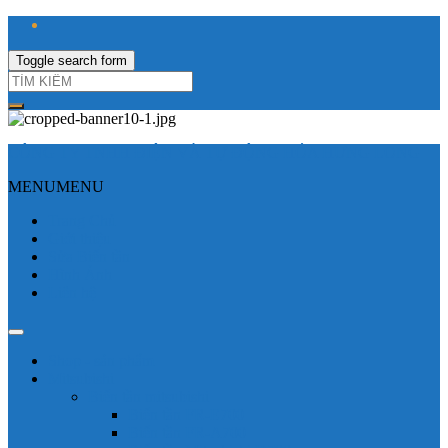
Toggle search form
CÔNG TY TNHH ĐIỆN VÀ TỰ ĐỘNG HÓA HƯNG LONG
MENU
MENU
Trang Chủ
Giới thiệu
Sửa Biến tần
Hình Ảnh
Liên hệ
Shop - sản phẩm
Mitsubishi
Biến tần mitsubishi
Biến tần FR-E700
Biến tần FR-A700