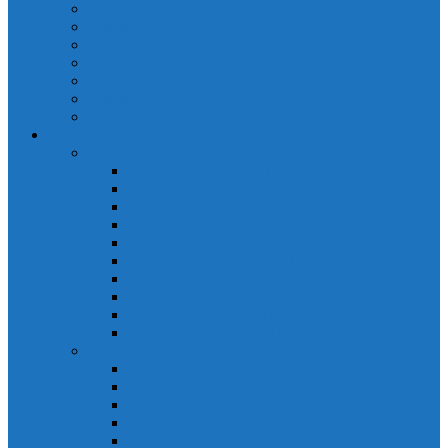
Cảm biến quang Keyence
Cảm biến sợi quang Keyence
Cảm biến tiệm cận Keyence
Cảm biến áp suất Keyence
Counter keyence
Cảm biến dòng chảy Keyence
Inductive Displacement Keyence
Đồng hồ Selec
Đồng hồ đo điện dạng LED
Đồng hồ đo Volt MV15
Đồng hồ đo Volt MV205 (72×72)
Đồng hồ đo Volt MV305 (96×96)
Đồng hồ đo Tần SốMF16 (48×96)
Đồng hồ đo Ampere MA202 (72×72)
Đồng hồ đo Ampere MA12
Đồng hồ đo Tần Số MA316
Đồng hồ CosPhi MP314
Đồng hồ CosPhi MP14
Đồng hồ đo Volt MF216
Đồng hồ đo điện hiển thị LCD
Đồng hồ đo Volt 3 pha MV2307
Đồng hồ đo Volt MV207
Đồng hồ đo Volt MV507
Đồng hồ đo Ampere MA201
Đồng hồ đo Ampere MA501