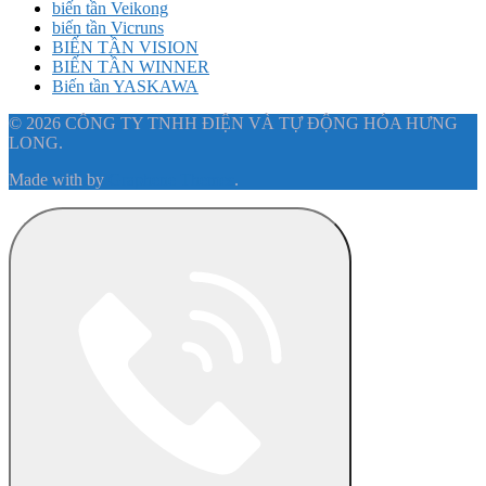
biến tần Veikong
biến tần Vicruns
BIẾN TẦN VISION
BIẾN TẦN WINNER
Biến tần YASKAWA
© 2026 CÔNG TY TNHH ĐIỆN VÀ TỰ ĐỘNG HÓA HƯNG
LONG.
Made with
by
Graphene Themes
.