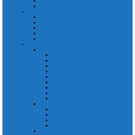
Biến tần Mitsubishi D700
Biến tần FR-F700
HMI Mitsubishi
HMI Mitsubishi E1000
HMI Mitsubishi GOT-A900
HMI Mitsubishi GOT-F900
HMI Mitsubishi GOT1000
Mitsubishi IPC1000
Thiết bị đóng cắt mitsubishi
MCCB
MCCB NF-C
MCCB NF-S
MCCB NF-C
MCCB NF-H
MCCB NF-S
MCCB NF-U
MCB Mitsubishi BH-D10
MCB Mitsubishi BH-D6
MCB Mitsubishi BH-DN
ELCB Mitsubishi
ELCB Mitsubishi NV-C
ELCB Mitsubishi NV-H
ELCB Mitsubishi NV-S
ELCB Mitsubishi NV-U
Khởi động từ Mitsubishi