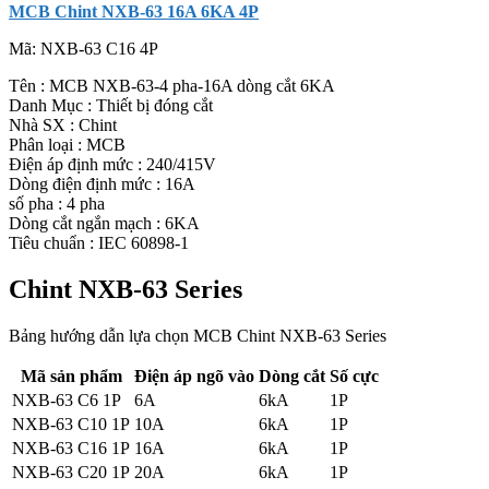
MCB Chint NXB-63 16A 6KA 4P
Mã:
NXB-63 C16 4P
Tên : MCB NXB-63-4 pha-16A dòng cắt 6KA
Danh Mục : Thiết bị đóng cắt
Nhà SX : Chint
Phân loại : MCB
Điện áp định mức : 240/415V
Dòng điện định mức : 16A
số pha : 4 pha
Dòng cắt ngắn mạch : 6KA
Tiêu chuẩn : IEC 60898-1
Chint NXB-63 Series
Bảng hướng dẫn lựa chọn MCB Chint NXB-63 Series
Mã sản phẩm
Điện áp ngõ vào
Dòng cắt
Số cực
NXB-63 C6 1P
6A
6kA
1P
NXB-63 C10 1P
10A
6kA
1P
NXB-63 C16 1P
16A
6kA
1P
NXB-63 C20 1P
20A
6kA
1P