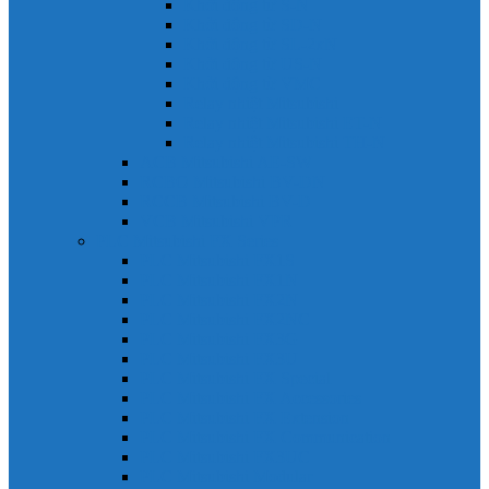
Khởi động từ S-N
Khởi động từ SD-N
Khởi động từ SL-2xN
Khởi động từ US-N
Khởi động từ VMC
Relay nhiệt Mitsubishi
Relay nhiệt Mitsubishi ET-N
Relay nhiệt Mitsubishi TH-N
ACB Mitsubishi AE-SW
RCBO Mitsubishi BV-DN
RCCB Mitsubishi BV-D
VCB Mitsubishi VPR
PLC Mitsubishi FX Series
PLC Mitsubishi FX1S
PLC Mitsubishi FX1N
PLC Mitsubishi FX2N
PLC Mitsubishi FX2NC
PLC Mitsubishi FX3G
PLC Mitsubishi FX3U
PLC Mitsubishi FX Special
PLC Mitsubishi FX Accessories
PLC Mitsubishi FX Extension
PLC Mitsubishi FX Communication
PLC Mitsubishi FX3UC
PLC Mitsubishi Modular