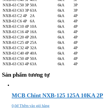
NXB-63 C50 3P
50A
6kA
3P
NXB-63 C63 3P
63A
6kA
3P
NXB-63 C2 4P
2A
6kA
4P
NXB-63 C6 4P
6A
6kA
4P
NXB-63 C10 4P
10A
6kA
4P
NXB-63 C16 4P
16A
6kA
4P
NXB-63 C20 4P
20A
6kA
4P
NXB-63 C25 4P
25A
6kA
4P
NXB-63 C32 4P
32A
6kA
4P
NXB-63 C40 4P
40A
6kA
4P
NXB-63 C50 4P
50A
6kA
4P
NXB-63 C63 4P
63A
6kA
4P
Sản phẩm tương tự
MCB Chint NXB-125 125A 10KA 2P
0,0
₫
Thêm vào giỏ hàng