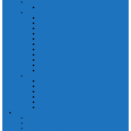
PLC Mitsubishi Micro
PLC Mitsubishi Anpha2
PLC Mitsubishi A
CPU A
Battery Memory A
CC-Link module A
Connector A
Input - Output unit A
Input Unit A
Main Base A
Module Analog A
Module Position A
Output Unit A
Temperature module A
Servo Mitsubishi
Servo Amplifier MR-J2S
Servo Motor MR-J2S
Servo Amplifier MR-J3
Servo Amplifier MR-J2S
Servo Motor MR-J2S
Servo Amplifier MR-J3
Keyence
Cảm biến vùng Keyence
Cảm biến Laser Keyence
Cảm biến màu Keyence