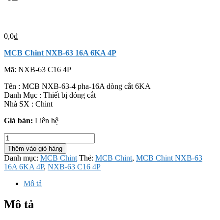
0,0
₫
MCB Chint NXB-63 16A 6KA 4P
Mã:
NXB-63 C16 4P
Tên : MCB NXB-63-4 pha-16A dòng cắt 6KA
Danh Mục : Thiết bị đóng cắt
Nhà SX : Chint
Giá bán:
Liên hệ
MCB
Chint
Thêm vào giỏ hàng
NXB-
Danh mục:
MCB Chint
Thẻ:
MCB Chint
,
MCB Chint NXB-63
63
16A 6KA 4P
,
NXB-63 C16 4P
16A
6KA
Mô tả
4P
số
Mô tả
lượng