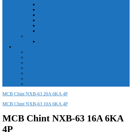
Công tắc hành trình snap 6AS
Công tắc hành trình snap AC
Công tắc hành trình snap BA
Công tắc hành trình snap BE
Công tắc hành trình snap BM
Công tắc hành trình snap BZ
Công tắc Honeywell
Công tắc xoay Honeywell
LS
ACB LS
MCB LS
MCCB LS
RCB LS
ELCB LS
Relay Nhiệt LS
Biến tần LS
MCB Chint NXB-63 20A 6KA 4P
MCB Chint NXB-63 10A 6KA 4P
MCB Chint NXB-63 16A 6KA
4P