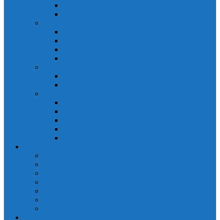
Đồng hồ đo A 3P MA2301
Đồng hồ đo Ampere MA302
ĐỒNG HỒ ĐO NĂNG LƯỢNG
Đồng hồ đo điện EM368 đa năng
Đồng hồ đo Kwh EM306C
Đồng hồ đo điện EM368-C đa năng
Đồng hồ đo Kwh EM306
ĐỒNG HỒ ĐO V-A-F
Đồng hồ đo: V – A – F VAF39
Đồng hồ đo: V – A – F VAF36
ĐỒNG HỒ ĐO ĐA NĂNG
Đồng hồ đo điện MFM374 đa năng
Đồng hồ đo điện MFM383 đa năng
Đồng hồ đo điện MFM383-C đa năng
Đồng hồ đo điện MFM384 đa năng
Đồng hồ đo điện MFM384-C đa năng
CHINT
ACB Chint
Biến áp Chint
Bộ chuyển nguồn ATS Chint
CB bảo vệ động cơ Chint
Contactor Chint
Rơ le nhiệt Chint
Timer Chint
Honeywell