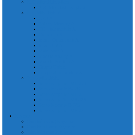
PLC Mitsubishi Micro
PLC Mitsubishi Anpha2
PLC Mitsubishi A
CPU A
Battery Memory A
CC-Link module A
Connector A
Input - Output unit A
Input Unit A
Main Base A
Module Analog A
Module Position A
Output Unit A
Temperature module A
Servo Mitsubishi
Servo Amplifier MR-J2S
Servo Motor MR-J2S
Servo Amplifier MR-J3
Servo Amplifier MR-J2S
Servo Motor MR-J2S
Servo Amplifier MR-J3
Keyence
Cảm biến vùng Keyence
Cảm biến Laser Keyence
Cảm biến màu Keyence