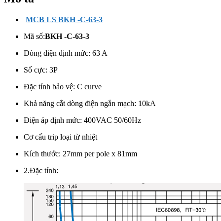
lượng
MCB LS BKH -C-63-3
Mã số:
BKH -C-63-3
Dòng điện định mức: 63 A
Số cực: 3
P
Đặc tính bảo vệ: C curve
Khả năng cắt dòng điện ngắn mạch: 10kA
Điện áp định mức: 400VAC 50/60Hz
Cơ cấu trip loại từ nhiệt
Kích thước: 27mm per pole x 81mm
2.Đặc tính: