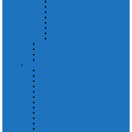
Khởi động từ S-N
Khởi động từ SD-N
Khởi động từ SL-2xN
Khởi động từ US-N
Khởi động từ VMC
Relay nhiệt Mitsubishi
Relay nhiệt Mitsubishi ET-N
Relay nhiệt Mitsubishi TH-N
ACB Mitsubishi AE-SW
RCBO Mitsubishi BV-DN
RCCB Mitsubishi BV-D
VCB Mitsubishi VPR
PLC Mitsubishi FX Series
PLC Mitsubishi FX1S
PLC Mitsubishi FX1N
PLC Mitsubishi FX2N
PLC Mitsubishi FX2NC
PLC Mitsubishi FX3G
PLC Mitsubishi FX3U
PLC Mitsubishi FX Special
PLC Mitsubishi FX Accessories
PLC Mitsubishi FX Extension
PLC Mitsubishi FX Communication
PLC Mitsubishi FX3UC
PLC Mitsubishi Modular