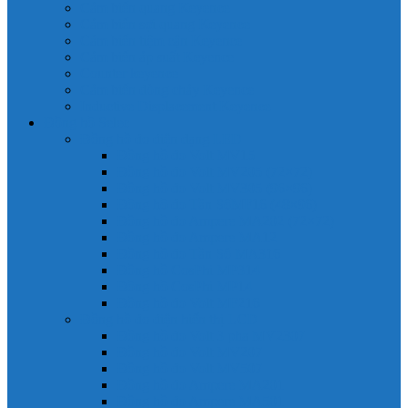
Cảm biến quang Keyence
Cảm biến sợi quang Keyence
Cảm biến tiệm cận Keyence
Cảm biến áp suất Keyence
Counter keyence
Cảm biến dòng chảy Keyence
Inductive Displacement Keyence
Đồng hồ Selec
Đồng hồ đo điện dạng LED
Đồng hồ đo Volt MV15
Đồng hồ đo Volt MV205 (72×72)
Đồng hồ đo Volt MV305 (96×96)
Đồng hồ đo Tần SốMF16 (48×96)
Đồng hồ đo Ampere MA202 (72×72)
Đồng hồ đo Ampere MA12
Đồng hồ đo Tần Số MA316
Đồng hồ CosPhi MP314
Đồng hồ CosPhi MP14
Đồng hồ đo Volt MF216
Đồng hồ đo điện hiển thị LCD
Đồng hồ đo Volt 3 pha MV2307
Đồng hồ đo Volt MV207
Đồng hồ đo Volt MV507
Đồng hồ đo Ampere MA201
Đồng hồ đo Ampere MA501