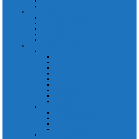
Biến tần Mitsubishi D700
Biến tần FR-F700
HMI Mitsubishi
HMI Mitsubishi E1000
HMI Mitsubishi GOT-A900
HMI Mitsubishi GOT-F900
HMI Mitsubishi GOT1000
Mitsubishi IPC1000
Thiết bị đóng cắt mitsubishi
MCCB
MCCB NF-C
MCCB NF-S
MCCB NF-C
MCCB NF-H
MCCB NF-S
MCCB NF-U
MCB Mitsubishi BH-D10
MCB Mitsubishi BH-D6
MCB Mitsubishi BH-DN
ELCB Mitsubishi
ELCB Mitsubishi NV-C
ELCB Mitsubishi NV-H
ELCB Mitsubishi NV-S
ELCB Mitsubishi NV-U
Khởi động từ Mitsubishi