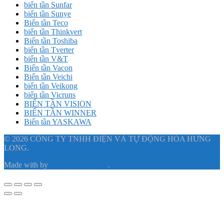
biến tần Sunfar
biến tần Sunye
Biến tần Teco
biến tần Thinkvert
Biến tần Toshiba
biến tần Tverter
biến tần V&T
Biến tần Vacon
Biến tần Veichi
biến tần Veikong
biến tần Vicruns
BIẾN TẦN VISION
BIẾN TẦN WINNER
Biến tần YASKAWA
© 2026 CÔNG TY TNHH ĐIỆN VÀ TỰ ĐỘNG HÓA HƯNG
LONG.
Made with
by
Graphene Themes
.