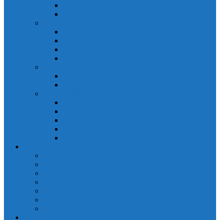
Đồng hồ đo A 3P MA2301
Đồng hồ đo Ampere MA302
ĐỒNG HỒ ĐO NĂNG LƯỢNG
Đồng hồ đo điện EM368 đa năng
Đồng hồ đo Kwh EM306C
Đồng hồ đo điện EM368-C đa năng
Đồng hồ đo Kwh EM306
ĐỒNG HỒ ĐO V-A-F
Đồng hồ đo: V – A – F VAF39
Đồng hồ đo: V – A – F VAF36
ĐỒNG HỒ ĐO ĐA NĂNG
Đồng hồ đo điện MFM374 đa năng
Đồng hồ đo điện MFM383 đa năng
Đồng hồ đo điện MFM383-C đa năng
Đồng hồ đo điện MFM384 đa năng
Đồng hồ đo điện MFM384-C đa năng
CHINT
ACB Chint
Biến áp Chint
Bộ chuyển nguồn ATS Chint
CB bảo vệ động cơ Chint
Contactor Chint
Rơ le nhiệt Chint
Timer Chint
Honeywell