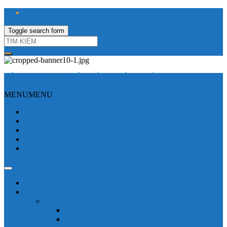
Toggle search form
CÔNG TY TNHH ĐIỆN VÀ TỰ ĐỘNG HÓA HƯNG LONG
MENU
MENU
Trang Chủ
Giới thiệu
Sửa Biến tần
Hình Ảnh
Liên hệ
Shop - sản phẩm
Mitsubishi
Biến tần mitsubishi
Biến tần FR-E700
Biến tần FR-A700