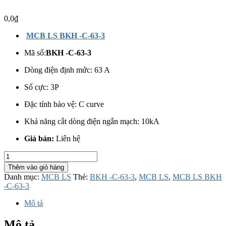
0,0
₫
MCB LS BKH -C-63-3
Mã số:
BKH -C-63-3
Dòng điện định mức: 63 A
Số cực: 3
P
Đặc tính bảo vệ: C curve
Khả năng cắt dòng điện ngắn mạch: 10kA
Giá bán:
Liên hệ
MCB
LS
Thêm vào giỏ hàng
BKH
Danh mục:
MCB LS
Thẻ:
BKH -C-63-3
,
MCB LS
,
MCB LS BKH
-
-C-63-3
C-
63-
Mô tả
3
số
Mô tả