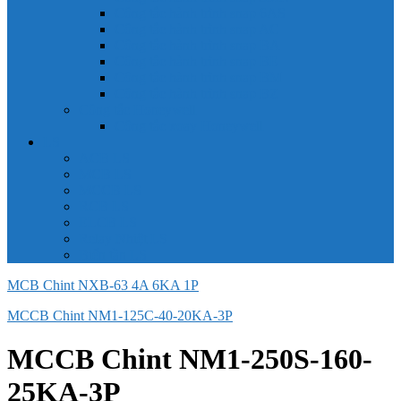
Công tắc hành trình snap 6AS
Công tắc hành trình snap AC
Công tắc hành trình snap BA
Công tắc hành trình snap BE
Công tắc hành trình snap BM
Công tắc hành trình snap BZ
Công tắc Honeywell
Công tắc xoay Honeywell
LS
ACB LS
MCB LS
MCCB LS
RCB LS
ELCB LS
Relay Nhiệt LS
Biến tần LS
MCB Chint NXB-63 4A 6KA 1P
MCCB Chint NM1-125C-40-20KA-3P
MCCB Chint NM1-250S-160-
25KA-3P