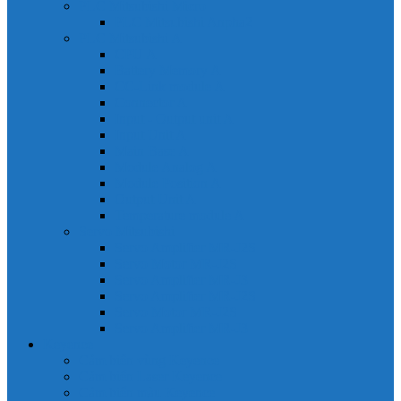
PLC Mitsubishi Micro
PLC Mitsubishi Anpha2
PLC Mitsubishi A
CPU A
Battery Memory A
CC-Link module A
Connector A
Input - Output unit A
Input Unit A
Main Base A
Module Analog A
Module Position A
Output Unit A
Temperature module A
Servo Mitsubishi
Servo Amplifier MR-J2S
Servo Motor MR-J2S
Servo Amplifier MR-J3
Servo Amplifier MR-J2S
Servo Motor MR-J2S
Servo Amplifier MR-J3
Keyence
Cảm biến vùng Keyence
Cảm biến Laser Keyence
Cảm biến màu Keyence