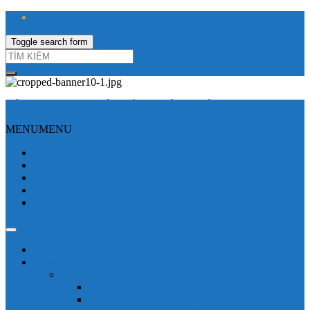
Toggle search form
CÔNG TY TNHH ĐIỆN VÀ TỰ ĐỘNG HÓA HƯNG LONG
MENU
MENU
Trang Chủ
Giới thiệu
Sửa Biến tần
Hình Ảnh
Liên hệ
Shop - sản phẩm
Mitsubishi
Biến tần mitsubishi
Biến tần FR-E700
Biến tần FR-A700