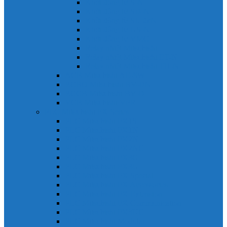
Khởi động từ S-N
Khởi động từ SD-N
Khởi động từ SL-2xN
Khởi động từ US-N
Khởi động từ VMC
Relay nhiệt Mitsubishi
Relay nhiệt Mitsubishi ET-N
Relay nhiệt Mitsubishi TH-N
ACB Mitsubishi AE-SW
RCBO Mitsubishi BV-DN
RCCB Mitsubishi BV-D
VCB Mitsubishi VPR
PLC Mitsubishi FX Series
PLC Mitsubishi FX1S
PLC Mitsubishi FX1N
PLC Mitsubishi FX2N
PLC Mitsubishi FX2NC
PLC Mitsubishi FX3G
PLC Mitsubishi FX3U
PLC Mitsubishi FX Special
PLC Mitsubishi FX Accessories
PLC Mitsubishi FX Extension
PLC Mitsubishi FX Communication
PLC Mitsubishi FX3UC
PLC Mitsubishi Modular