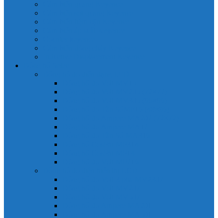
Cảm biến quang Keyence
Cảm biến sợi quang Keyence
Cảm biến tiệm cận Keyence
Cảm biến áp suất Keyence
Counter keyence
Cảm biến dòng chảy Keyence
Inductive Displacement Keyence
Đồng hồ Selec
Đồng hồ đo điện dạng LED
Đồng hồ đo Volt MV15
Đồng hồ đo Volt MV205 (72×72)
Đồng hồ đo Volt MV305 (96×96)
Đồng hồ đo Tần SốMF16 (48×96)
Đồng hồ đo Ampere MA202 (72×72)
Đồng hồ đo Ampere MA12
Đồng hồ đo Tần Số MA316
Đồng hồ CosPhi MP314
Đồng hồ CosPhi MP14
Đồng hồ đo Volt MF216
Đồng hồ đo điện hiển thị LCD
Đồng hồ đo Volt 3 pha MV2307
Đồng hồ đo Volt MV207
Đồng hồ đo Volt MV507
Đồng hồ đo Ampere MA201
Đồng hồ đo Ampere MA501