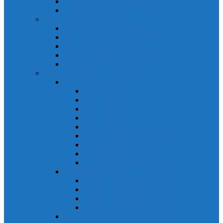
Biến tần Mitsubishi D700
Biến tần FR-F700
HMI Mitsubishi
HMI Mitsubishi E1000
HMI Mitsubishi GOT-A900
HMI Mitsubishi GOT-F900
HMI Mitsubishi GOT1000
Mitsubishi IPC1000
Thiết bị đóng cắt mitsubishi
MCCB
MCCB NF-C
MCCB NF-S
MCCB NF-C
MCCB NF-H
MCCB NF-S
MCCB NF-U
MCB Mitsubishi BH-D10
MCB Mitsubishi BH-D6
MCB Mitsubishi BH-DN
ELCB Mitsubishi
ELCB Mitsubishi NV-C
ELCB Mitsubishi NV-H
ELCB Mitsubishi NV-S
ELCB Mitsubishi NV-U
Khởi động từ Mitsubishi