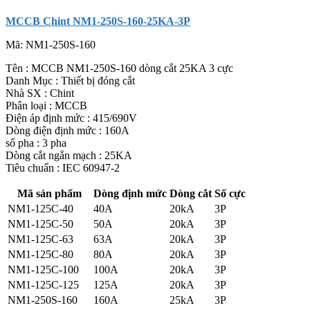
MCCB Chint NM1-250S-160-25KA-3P
Mã:
NM1-250S-160
Tên : MCCB NM1-250S-160 dòng cắt 25KA 3 cực
Danh Mục : Thiết bị đóng cắt
Nhà SX : Chint
Phân loại : MCCB
Điện áp định mức : 415/690V
Dòng điện định mức : 160A
số pha : 3 pha
Dòng cắt ngắn mạch : 25KA
Tiêu chuẩn : IEC 60947-2
Mã sản phẩm
Dòng định mức
Dòng cắt
Số cực
NM1-125C-40
40A
20kA
3P
NM1-125C-50
50A
20kA
3P
NM1-125C-63
63A
20kA
3P
NM1-125C-80
80A
20kA
3P
NM1-125C-100
100A
20kA
3P
NM1-125C-125
125A
20kA
3P
NM1-250S-160
160A
25kA
3P