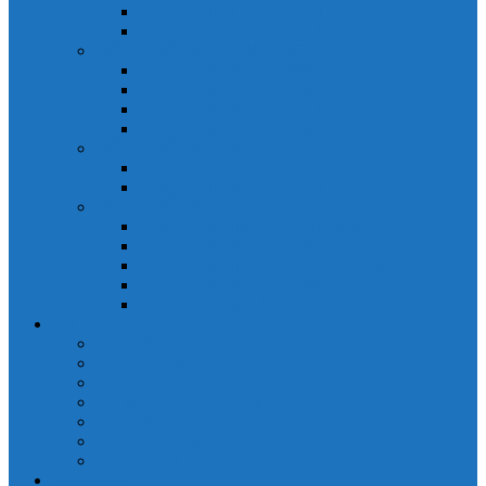
Đồng hồ đo A 3P MA2301
Đồng hồ đo Ampere MA302
ĐỒNG HỒ ĐO NĂNG LƯỢNG
Đồng hồ đo điện EM368 đa năng
Đồng hồ đo Kwh EM306C
Đồng hồ đo điện EM368-C đa năng
Đồng hồ đo Kwh EM306
ĐỒNG HỒ ĐO V-A-F
Đồng hồ đo: V – A – F VAF39
Đồng hồ đo: V – A – F VAF36
ĐỒNG HỒ ĐO ĐA NĂNG
Đồng hồ đo điện MFM374 đa năng
Đồng hồ đo điện MFM383 đa năng
Đồng hồ đo điện MFM383-C đa năng
Đồng hồ đo điện MFM384 đa năng
Đồng hồ đo điện MFM384-C đa năng
CHINT
ACB Chint
Biến áp Chint
Bộ chuyển nguồn ATS Chint
CB bảo vệ động cơ Chint
Contactor Chint
Rơ le nhiệt Chint
Timer Chint
Honeywell