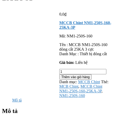
0,0
₫
MCCB Chint NM1-250S-160-
25KA-3P
Mã:
NM1-250S-160
Tên : MCCB NM1-250S-160
dòng cắt 25KA 3 cực
Danh Mục : Thiết bị đóng cắt
Giá bán:
Liên hệ
MCCB
Chint
Thêm vào giỏ hàng
NM1-
Danh mục:
MCCB Chint
Thẻ:
250S-
MCB Chint
,
MCCB Chint
160-
NM1-250S-160-25KA-3P
,
25KA-
NM1-250S-160
3P
Mô tả
số
lượng
Mô tả