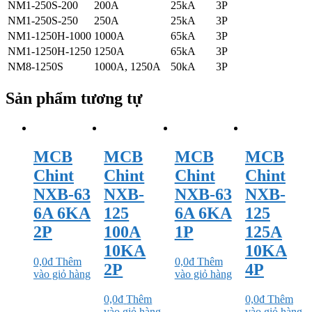
NM1-250S-200
200A
25kA
3P
NM1-250S-250
250A
25kA
3P
NM1-1250H-1000
1000A
65kA
3P
NM1-1250H-1250
1250A
65kA
3P
NM8-1250S
1000A, 1250A
50kA
3P
Sản phẩm tương tự
MCB
MCB
MCB
MCB
Chint
Chint
Chint
Chint
NXB-63
NXB-
NXB-63
NXB-
6A 6KA
125
6A 6KA
125
2P
100A
1P
125A
10KA
10KA
0,0
₫
Thêm
0,0
₫
Thêm
2P
4P
vào giỏ hàng
vào giỏ hàng
0,0
₫
Thêm
0,0
₫
Thêm
vào giỏ hàng
vào giỏ hàng